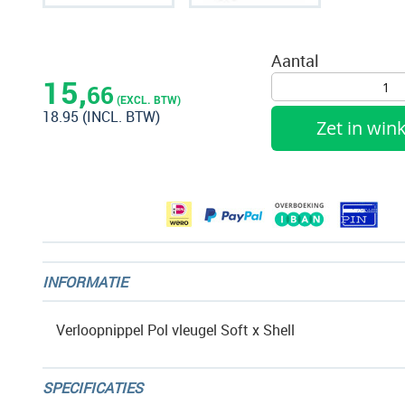
Ga
naar
Aantal
het
15,
66
begin
(EXCL. BTW)
18.95
(INCL. BTW)
van
Zet in wi
de
afbeeldingen-
gallerij
INFORMATIE
Verloopnippel Pol vleugel Soft x Shell
SPECIFICATIES