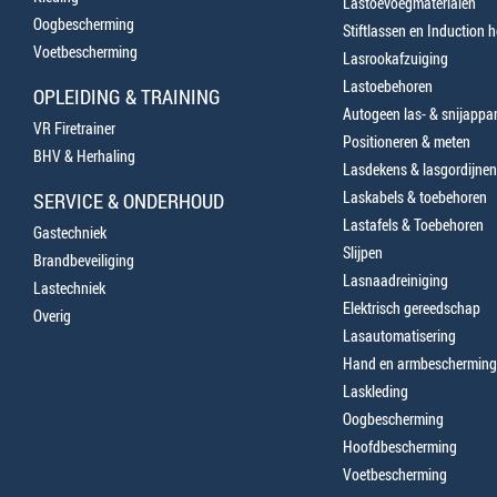
Lastoevoegmaterialen
Oogbescherming
Stiftlassen en Induction 
Voetbescherming
Lasrookafzuiging
Lastoebehoren
OPLEIDING & TRAINING
Autogeen las- & snijappa
VR Firetrainer
Positioneren & meten
BHV & Herhaling
Lasdekens & lasgordijnen
Laskabels & toebehoren
SERVICE & ONDERHOUD
Lastafels & Toebehoren
Gastechniek
Slijpen
Brandbeveiliging
Lasnaadreiniging
Lastechniek
Elektrisch gereedschap
Overig
Lasautomatisering
Hand en armbescherming
Laskleding
Oogbescherming
Hoofdbescherming
Voetbescherming