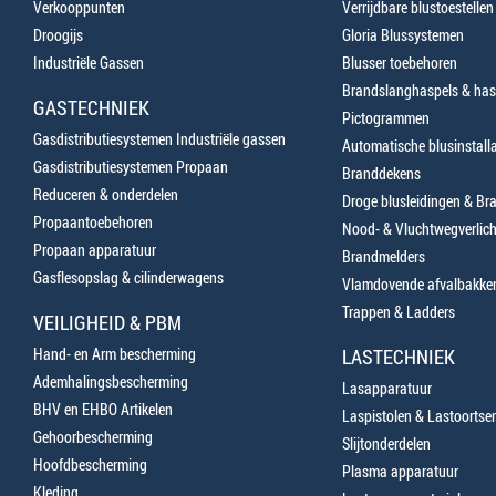
Verkooppunten
Verrijdbare blustoestellen
Droogijs
Gloria Blussystemen
Industriële Gassen
Blusser toebehoren
Brandslanghaspels & has
GASTECHNIEK
Pictogrammen
Gasdistributiesystemen Industriële gassen
Automatische blusinstalla
Gasdistributiesystemen Propaan
Branddekens
Reduceren & onderdelen
Droge blusleidingen & B
Propaantoebehoren
Nood- & Vluchtwegverlich
Propaan apparatuur
Brandmelders
Gasflesopslag & cilinderwagens
Vlamdovende afvalbakke
Trappen & Ladders
VEILIGHEID & PBM
Hand- en Arm bescherming
LASTECHNIEK
Ademhalingsbescherming
Lasapparatuur
BHV en EHBO Artikelen
Laspistolen & Lastoortse
Gehoorbescherming
Slijtonderdelen
Hoofdbescherming
Plasma apparatuur
Kleding