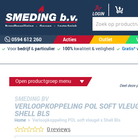
LOGIN
0594 612 260
Acties
Outlet
Voor
bedrijf
&
particulier
100%
kwaliteit & veiligheid
Gratis*
Open productgroep menu
Deel deze
SMEDING BV
VERLOOPKOPPELING POL SOFT VLEUG
SHELL BLS
Home
Verloopkoppeling POL soft vleugel x Shell Bls
0 reviews