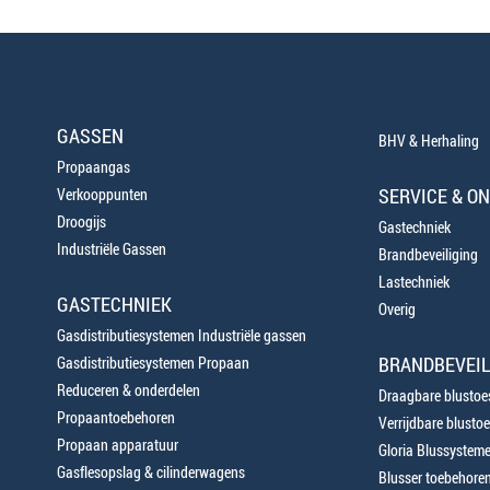
GASSEN
BHV & Herhaling
Propaangas
SERVICE & O
Verkooppunten
Droogijs
Gastechniek
Industriële Gassen
Brandbeveiliging
Lastechniek
GASTECHNIEK
Overig
Gasdistributiesystemen Industriële gassen
BRANDBEVEIL
Gasdistributiesystemen Propaan
Reduceren & onderdelen
Draagbare blustoes
Propaantoebehoren
Verrijdbare blustoe
Propaan apparatuur
Gloria Blussystem
Gasflesopslag & cilinderwagens
Blusser toebehore