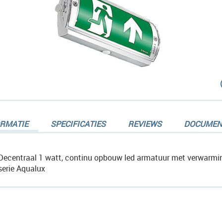
dingen-
ORMATIE
SPECIFICATIES
REVIEWS
DOCUMEN
Decentraal 1 watt, continu opbouw led armatuur met verwarmin
serie Aqualux
dingen-