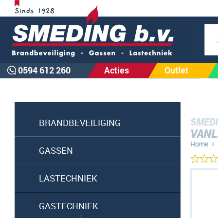
Zoe
0594 612 260
Acties
Outlet
SMEDI
BRANDBEVEILIGING
VANL
Home
GASSEN
Ga
LASTECHNIEK
naar
het
GASTECHNIEK
einde