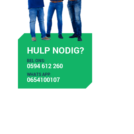
HULP NODIG?
BEL ONS:
0594 612 260
WHATS APP:
0654100107