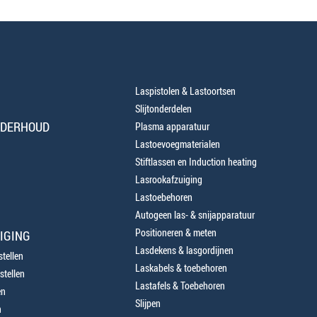
Laspistolen & Lastoortsen
Slijtonderdelen
NDERHOUD
Plasma apparatuur
Lastoevoegmaterialen
Stiftlassen en Induction heating
Lasrookafzuiging
Lastoebehoren
Autogeen las- & snijapparatuur
Positioneren & meten
IGING
Lasdekens & lasgordijnen
tellen
Laskabels & toebehoren
stellen
Lastafels & Toebehoren
en
Slijpen
n