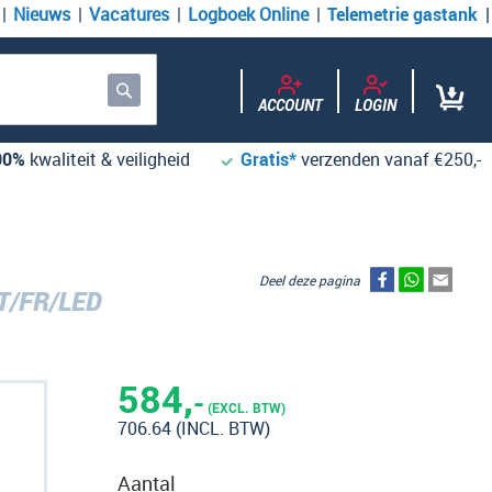
Nieuws
Vacatures
Logboek Online
Telemetrie gastank
ACCOUNT
LOGIN
Zoek
00%
kwaliteit & veiligheid
Gratis*
verzenden vanaf €250,-
Deel deze pagina
T/FR/LED
584,
-
(EXCL. BTW)
706.64
(INCL. BTW)
Aantal