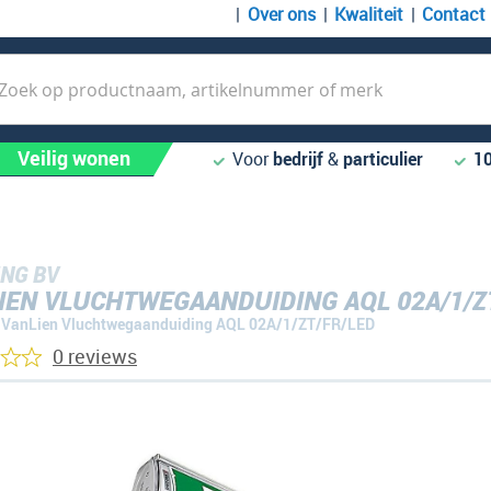
Over ons
Kwaliteit
Contact
k
Veilig wonen
Voor
bedrijf
&
particulier
1
NG BV
IEN VLUCHTWEGAANDUIDING AQL 02A/1/Z
VanLien Vluchtwegaanduiding AQL 02A/1/ZT/FR/LED
0 reviews