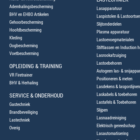
Ademhalingsbescherming
Lasapparatuur
BHV en EHBO Artikelen
Laspistolen & Lastoortse
Gehoorbescherming
Slijtonderdelen
Hoofdbescherming
Plasma apparatuur
Kleding
Lastoevoegmaterialen
Oogbescherming
Stiftlassen en Induction 
Voetbescherming
Lasrookafzuiging
Lastoebehoren
OPLEIDING & TRAINING
Autogeen las- & snijappa
VR Firetrainer
Positioneren & meten
BHV & Herhaling
Lasdekens & lasgordijnen
Laskabels & toebehoren
SERVICE & ONDERHOUD
Lastafels & Toebehoren
Gastechniek
Slijpen
Brandbeveiliging
Lasnaadreiniging
Lastechniek
Elektrisch gereedschap
Overig
Lasautomatisering