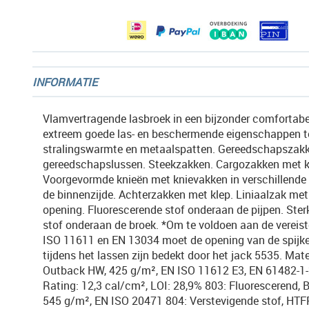
gallerij
INFORMATIE
Vlamvertragende lasbroek in een bijzonder comfortabe
extreem goede las- en beschermende eigenschappen 
stralingswarmte en metaalspatten. Gereedschapszak
gereedschapslussen. Steekzakken. Cargozakken met k
Voorgevormde knieën met knievakken in verschillende
de binnenzijde. Achterzakken met klep. Liniaalzak met
opening. Fluorescerende stof onderaan de pijpen. Sterk
stof onderaan de broek. *Om te voldoen aan de vereis
ISO 11611 en EN 13034 moet de opening van de spijk
tijdens het lassen zijn bedekt door het jack 5535. Mate
Outback HW, 425 g/m², EN ISO 11612 E3, EN 61482-1-
Rating: 12,3 cal/cm², LOI: 28,9% 803: Fluorescerend, B
545 g/m², EN ISO 20471 804: Verstevigende stof, HTF