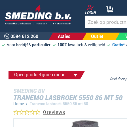
LOGIN
0594 612 260
Acties
Outlet
Voor
bedrijf
&
particulier
100%
kwaliteit & veiligheid
Gratis*
Open productgroep menu
Deel deze
SMEDING BV
TRANEMO LASBROEK 5550 86 MT 50
Home
Tranemo lasbroek 5550 86 mt 50
0 reviews
Ga