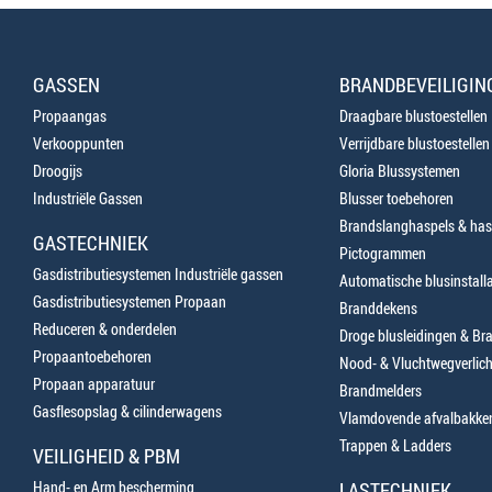
GASSEN
BRANDBEVEILIGIN
Propaangas
Draagbare blustoestellen
Verkooppunten
Verrijdbare blustoestellen
Droogijs
Gloria Blussystemen
Industriële Gassen
Blusser toebehoren
Brandslanghaspels & has
GASTECHNIEK
Pictogrammen
Gasdistributiesystemen Industriële gassen
Automatische blusinstalla
Gasdistributiesystemen Propaan
Branddekens
Reduceren & onderdelen
Droge blusleidingen & B
Propaantoebehoren
Nood- & Vluchtwegverlich
Propaan apparatuur
Brandmelders
Gasflesopslag & cilinderwagens
Vlamdovende afvalbakke
Trappen & Ladders
VEILIGHEID & PBM
Hand- en Arm bescherming
LASTECHNIEK