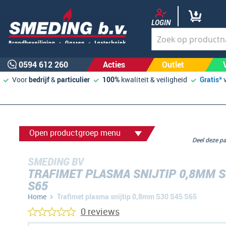
LOGIN
0594 612 260
Acties
Outlet
Voor
bedrijf
&
particulier
100%
kwaliteit & veiligheid
Gratis*
Open productgroep menu
Deel deze 
SMEDING BV
TRAFIMET PLASMA SNIJTIP 0,8MM S
S65
Home
Trafimet plasma snijtip 0,8mm S30 S45 S65
0 reviews