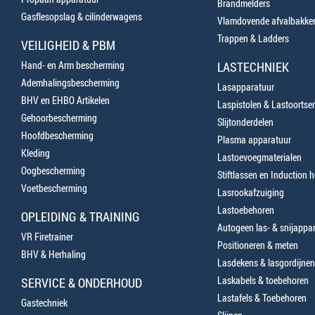
Brandmelders
Gasflesopslag & cilinderwagens
Vlamdovende afvalbakke
Trappen & Ladders
VEILIGHEID & PBM
Hand- en Arm bescherming
LASTECHNIEK
Ademhalingsbescherming
Lasapparatuur
BHV en EHBO Artikelen
Laspistolen & Lastoortse
Gehoorbescherming
Slijtonderdelen
Hoofdbescherming
Plasma apparatuur
Kleding
Lastoevoegmaterialen
Oogbescherming
Stiftlassen en Induction 
Voetbescherming
Lasrookafzuiging
Lastoebehoren
OPLEIDING & TRAINING
Autogeen las- & snijappa
VR Firetrainer
Positioneren & meten
BHV & Herhaling
Lasdekens & lasgordijnen
Laskabels & toebehoren
SERVICE & ONDERHOUD
Lastafels & Toebehoren
Gastechniek