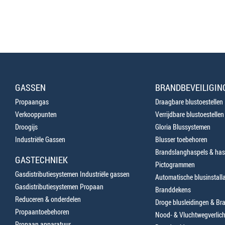
GASSEN
BRANDBEVEILIGIN
Propaangas
Draagbare blustoestellen
Verkooppunten
Verrijdbare blustoestellen
Droogijs
Gloria Blussystemen
Industriële Gassen
Blusser toebehoren
Brandslanghaspels & has
GASTECHNIEK
Pictogrammen
Gasdistributiesystemen Industriële gassen
Automatische blusinstalla
Gasdistributiesystemen Propaan
Branddekens
Reduceren & onderdelen
Droge blusleidingen & B
Propaantoebehoren
Nood- & Vluchtwegverlich
Propaan apparatuur