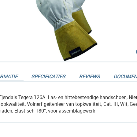
dingen-
ORMATIE
SPECIFICATIES
REVIEWS
DOCUMEN
Ejendals Tegera 126A. Las- en hittebestendige handschoen, Niet 
topkwaliteit, Volnerf geitenleer van topkwaliteit, Cat. III, Wit, 
naden, Elastisch 180°, voor assemblagewerk
dingen-