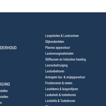
Laspistolen & Lastoortsen
Slijtonderdelen
NDERHOUD
Plasma apparatuur
Lastoevoegmaterialen
Stiftlassen en Induction heating
Lasrookafzuiging
Lastoebehoren
Autogeen las- & snijapparatuur
Positioneren & meten
IGING
Lasdekens & lasgordijnen
tellen
Laskabels & toebehoren
stellen
Lastafels & Toebehoren
en