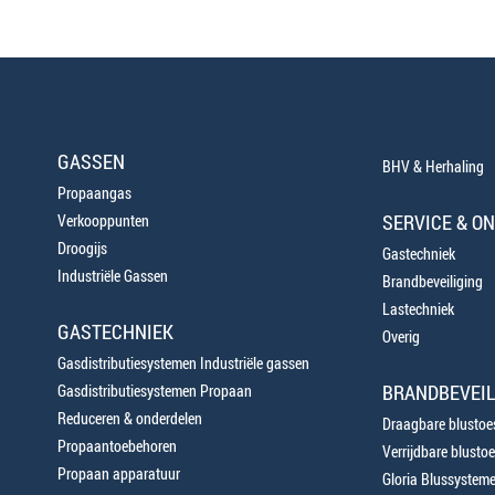
GASSEN
BHV & Herhaling
Propaangas
SERVICE & O
Verkooppunten
Droogijs
Gastechniek
Industriële Gassen
Brandbeveiliging
Lastechniek
GASTECHNIEK
Overig
Gasdistributiesystemen Industriële gassen
BRANDBEVEIL
Gasdistributiesystemen Propaan
Reduceren & onderdelen
Draagbare blustoes
Propaantoebehoren
Verrijdbare blustoe
Propaan apparatuur
Gloria Blussystem