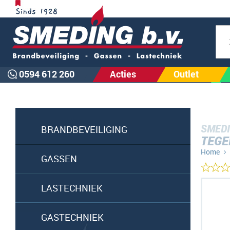
Zoe
0594 612 260
Acties
Outlet
SMEDI
BRANDBEVEILIGING
TEGE
Home
GASSEN
Ga
LASTECHNIEK
naar
het
GASTECHNIEK
einde