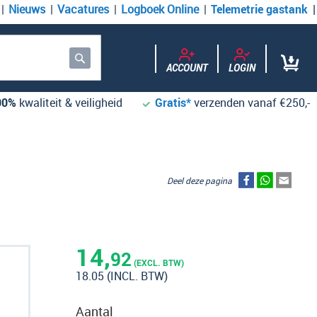
Nieuws
Vacatures
Logboek Online
Telemetrie gastank
ACCOUNT
LOGIN
Zoek
00%
kwaliteit & veiligheid
Gratis*
verzenden vanaf €250,-
Deel deze pagina
14,
92
(EXCL. BTW)
18.05
(INCL. BTW)
Aantal