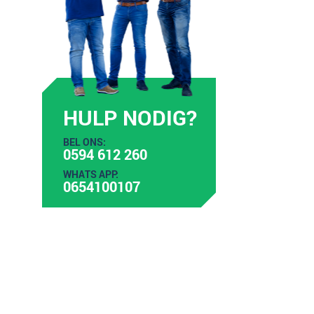
HULP NODIG?
BEL ONS:
0594 612 260
WHATS APP:
0654100107