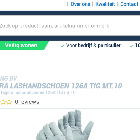
Over ons
Kwaliteit
Contact
k
Veilig wonen
Voor
bedrijf
&
particulier
1
NG BV
RA LASHANDSCHOEN 126A TIG MT.10
Tegera lashandschoen 126A TIG mt.10
0 reviews