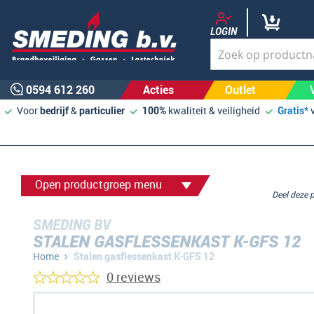
LOGIN
0594 612 260
Acties
Outlet
Voor
bedrijf
&
particulier
100%
kwaliteit & veiligheid
Gratis*
Open productgroep menu
Deel deze
SMEDING BV
STALEN GASFLESSENKAST K-GFS 12
Home
Stalen gasflessenkast K-GFS 12
0 reviews
Ga