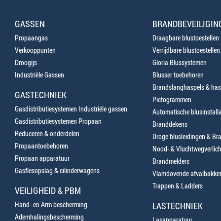
GASSEN
BRANDBEVEILIGIN
Propaangas
Draagbare blustoestellen
Verkooppunten
Verrijdbare blustoestellen
Droogijs
Gloria Blussystemen
Industriële Gassen
Blusser toebehoren
Brandslanghaspels & has
GASTECHNIEK
Pictogrammen
Gasdistributiesystemen Industriële gassen
Automatische blusinstalla
Gasdistributiesystemen Propaan
Branddekens
Reduceren & onderdelen
Droge blusleidingen & B
Propaantoebehoren
Nood- & Vluchtwegverlich
Propaan apparatuur
Brandmelders
Gasflesopslag & cilinderwagens
Vlamdovende afvalbakke
Trappen & Ladders
VEILIGHEID & PBM
Hand- en Arm bescherming
LASTECHNIEK
Ademhalingsbescherming
Lasapparatuur