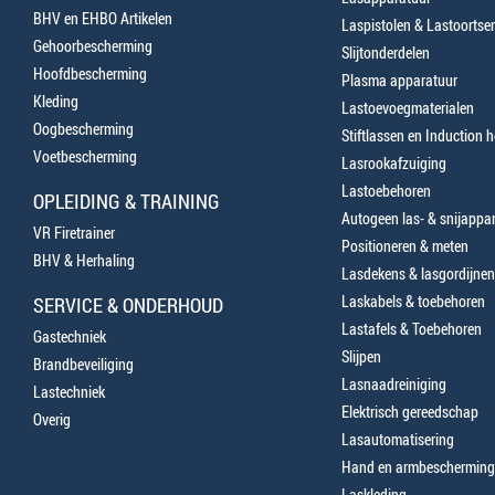
BHV en EHBO Artikelen
Laspistolen & Lastoortse
Gehoorbescherming
Slijtonderdelen
Hoofdbescherming
Plasma apparatuur
Kleding
Lastoevoegmaterialen
Oogbescherming
Stiftlassen en Induction 
Voetbescherming
Lasrookafzuiging
Lastoebehoren
OPLEIDING & TRAINING
Autogeen las- & snijappa
VR Firetrainer
Positioneren & meten
BHV & Herhaling
Lasdekens & lasgordijnen
Laskabels & toebehoren
SERVICE & ONDERHOUD
Lastafels & Toebehoren
Gastechniek
Slijpen
Brandbeveiliging
Lasnaadreiniging
Lastechniek
Elektrisch gereedschap
Overig
Lasautomatisering
Hand en armbescherming
Laskleding