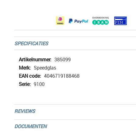
afbeeldingen-
gallerij
SPECIFICATIES
Meer
385099
informatie
Speedglas
4046719188468
9100
REVIEWS
DOCUMENTEN