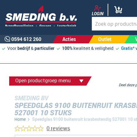
LOGIN
0594 612 260
Acties
Outlet
Voor
bedrijf
&
particulier
100%
kwaliteit & veiligheid
Gratis*
Open productgroep menu
Deel deze
SMEDING BV
SPEEDGLAS 9100 BUITENRUIT KRASB
527001 10 STUKS
Home
Speedglas 9100 buitenruit krasbestendig 527001 10 s
0 reviews