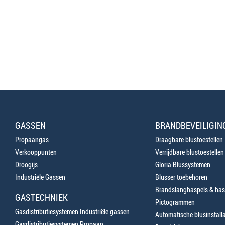
GASSEN
BRANDBEVEILIGIN
Propaangas
Draagbare blustoestellen
Verkooppunten
Verrijdbare blustoestellen
Droogijs
Gloria Blussystemen
Industriële Gassen
Blusser toebehoren
Brandslanghaspels & has
GASTECHNIEK
Pictogrammen
Gasdistributiesystemen Industriële gassen
Automatische blusinstalla
Gasdistributiesystemen Propaan