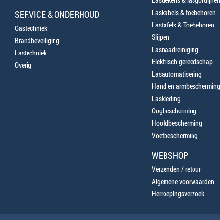
Lasdekens & lasgordijnen
Laskabels & toebehoren
SERVICE & ONDERHOUD
Lastafels & Toebehoren
Gastechniek
Slijpen
Brandbeveiliging
Lasnaadreiniging
Lastechniek
Elektrisch gereedschap
Overig
Lasautomatisering
Hand en armbescherming
Laskleding
Oogbescherming
Hoofdbescherming
Voetbescherming
WEBSHOP
Verzenden / retour
Algemene voorwaarden
Herroepingsverzoek