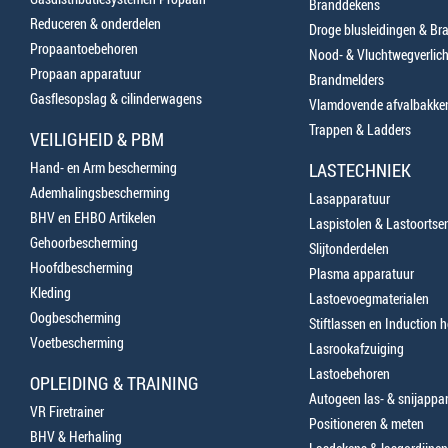
Branddekens
Reduceren & onderdelen
Droge blusleidingen & B
Propaantoebehoren
Nood- & Vluchtwegverlich
Propaan apparatuur
Brandmelders
Gasflesopslag & cilinderwagens
Vlamdovende afvalbakke
Trappen & Ladders
VEILIGHEID & PBM
Hand- en Arm bescherming
LASTECHNIEK
Ademhalingsbescherming
Lasapparatuur
BHV en EHBO Artikelen
Laspistolen & Lastoortse
Gehoorbescherming
Slijtonderdelen
Hoofdbescherming
Plasma apparatuur
Kleding
Lastoevoegmaterialen
Oogbescherming
Stiftlassen en Induction 
Voetbescherming
Lasrookafzuiging
Lastoebehoren
OPLEIDING & TRAINING
Autogeen las- & snijappa
VR Firetrainer
Positioneren & meten
BHV & Herhaling