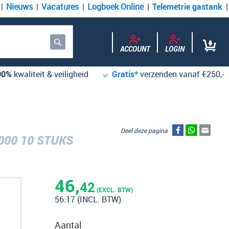
Nieuws
Vacatures
Logboek Online
Telemetrie gastank
ACCOUNT
LOGIN
Zoek
00%
kwaliteit & veiligheid
Gratis*
verzenden vanaf €250,-
Deel deze pagina
000 10 STUKS
46,
42
(EXCL. BTW)
56.17
(INCL. BTW)
Aantal