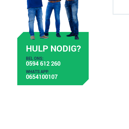
HULP NODIG?
BEL ONS:
0594 612 260
WHATS APP:
0654100107