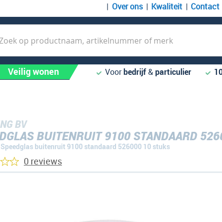
Over ons
Kwaliteit
Contact
k
Veilig wonen
Voor
bedrijf
&
particulier
1
NG BV
DGLAS BUITENRUIT 9100 STANDAARD 526
Speedglas buitenruit 9100 standaard 526000 10 stuks
0 reviews