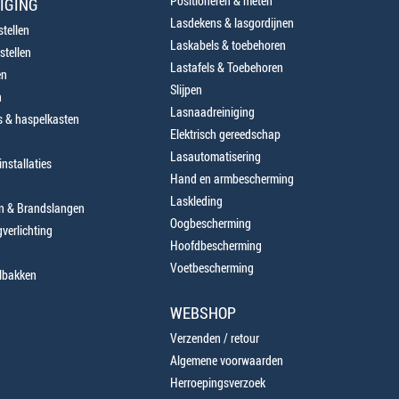
Positioneren & meten
IGING
Lasdekens & lasgordijnen
tellen
Laskabels & toebehoren
stellen
Lastafels & Toebehoren
en
Slijpen
n
Lasnaadreiniging
 & haspelkasten
Elektrisch gereedschap
Lasautomatisering
nstallaties
Hand en armbescherming
Laskleding
en & Brandslangen
Oogbescherming
verlichting
Hoofdbescherming
Voetbescherming
lbakken
WEBSHOP
Verzenden / retour
Algemene voorwaarden
Herroepingsverzoek