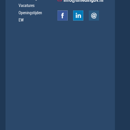
info@smedingbv.nl
Vacatures
Openingstijden
EW