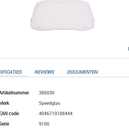
dingen-
IFICATIES
REVIEWS
DOCUMENTEN
Meer
Artikelnummer
385030
informatie
Merk
Speedglas
dingen-
EAN code
4046719188444
Serie
9100