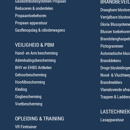
BRANDBEVEIL
Gasdistributiesystemen Propaan
Reduceren & onderdelen
Draagbare blustoes
Propaantoebehoren
Verrijdbare blustoe
Propaan apparatuur
Gloria Blussystem
Gasflesopslag & cilinderwagens
Blusser toebehore
Brandslanghaspels
VEILIGHEID & PBM
Pictogrammen
Hand- en Arm bescherming
Automatische blusi
Ademhalingsbescherming
Branddekens
BHV en EHBO Artikelen
Droge blusleiding
Gehoorbescherming
Nood- & Vluchtweg
Hoofdbescherming
Brandmelders
Kleding
Vlamdovende afva
Oogbescherming
Trappen & Ladders
Voetbescherming
LASTECHNIEK
OPLEIDING & TRAINING
Lasapparatuur
VR Firetrainer