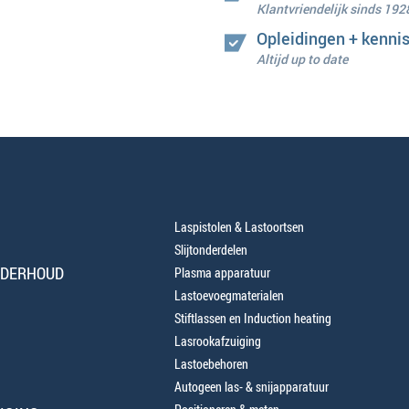
Klantvriendelijk sinds 192
Opleidingen + kenni
Altijd up to date
Laspistolen & Lastoortsen
Slijtonderdelen
NDERHOUD
Plasma apparatuur
Lastoevoegmaterialen
Stiftlassen en Induction heating
Lasrookafzuiging
Lastoebehoren
Autogeen las- & snijapparatuur