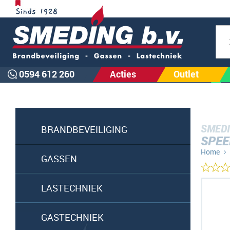
Zoe
0594 612 260
Acties
Outlet
SMEDI
BRANDBEVEILIGING
SPEE
Home
GASSEN
Ga
LASTECHNIEK
naar
het
GASTECHNIEK
einde