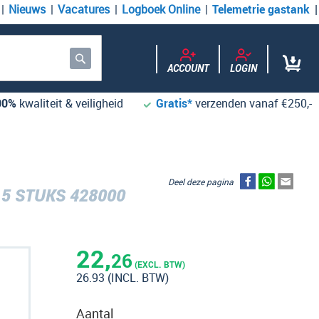
Nieuws
Vacatures
Logboek Online
Telemetrie gastank
ACCOUNT
LOGIN
Zoek
00%
kwaliteit & veiligheid
Gratis*
verzenden vanaf €250,-
Deel deze pagina
 5 STUKS 428000
22,
26
(EXCL. BTW)
26.93
(INCL. BTW)
Aantal