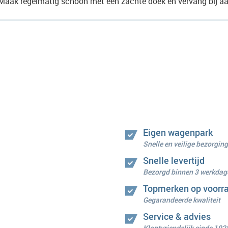
Maak regelmatig schoon met een zachte doek en vervang bij aa
Eigen wagenpark
Snelle en veilige bezorging
Snelle levertijd
Bezorgd binnen 3 werkdag
Topmerken op voorr
Gegarandeerde kwaliteit
Service & advies
Klantvriendelijk sinds 192