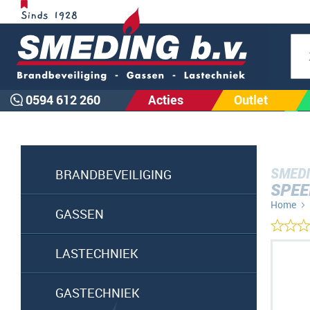
Zoe
0594 612 260
Acties
Outlet
SMEDI
BRANDBEVEILIGING
SPEE
Home
GASSEN
Ga
LASTECHNIEK
naar
het
GASTECHNIEK
einde