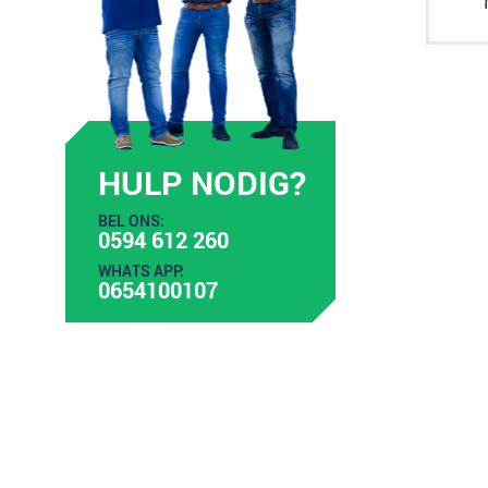
HULP NODIG?
BEL ONS:
0594 612 260
WHATS APP:
0654100107