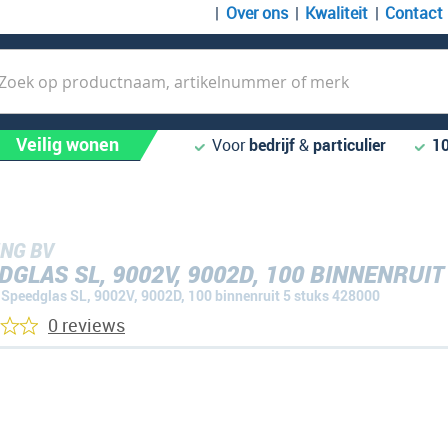
Over ons
Kwaliteit
Contact
k
Veilig wonen
Voor
bedrijf
&
particulier
1
NG BV
DGLAS SL, 9002V, 9002D, 100 BINNENRUIT
Speedglas SL, 9002V, 9002D, 100 binnenruit 5 stuks 428000
0 reviews