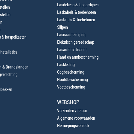
Lasdekens & lasgordijnen
tellen
Laskabels & toebehoren
stellen
Lastafels & Toebehoren
en
Slijpen
n
Lasnaadreiniging
 & haspelkasten
Elektrisch gereedschap
Lasautomatisering
nstallaties
Hand en armbescherming
Laskleding
en & Brandslangen
Oogbescherming
verlichting
Hoofdbescherming
Voetbescherming
lbakken
WEBSHOP
Verzenden / retour
Algemene voorwaarden
Herroepingsverzoek