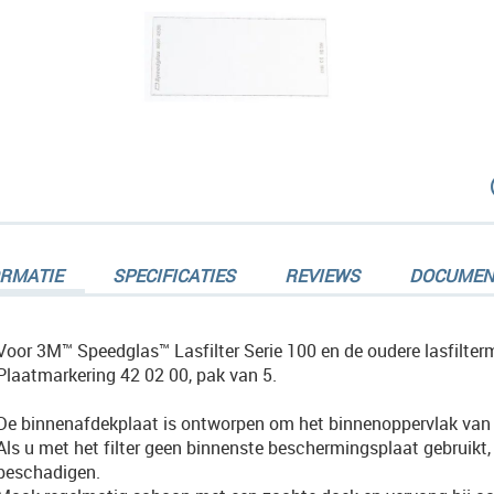
dingen-
ORMATIE
SPECIFICATIES
REVIEWS
DOCUMEN
Voor 3M™ Speedglas™ Lasfilter Serie 100 en de oudere lasfilte
Plaatmarkering 42 02 00, pak van 5.
dingen-
De binnenafdekplaat is ontworpen om het binnenoppervlak van h
Als u met het filter geen binnenste beschermingsplaat gebruikt, 
beschadigen.