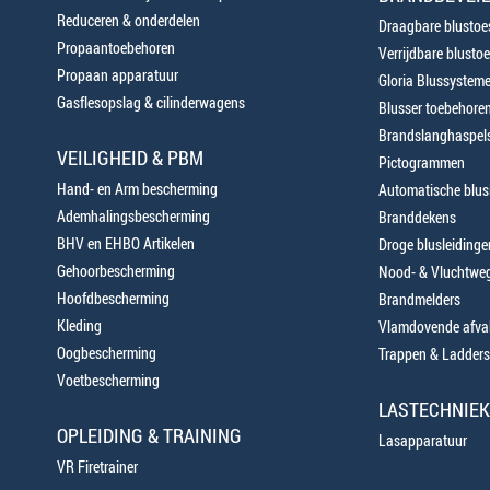
Reduceren & onderdelen
Draagbare blustoes
Propaantoebehoren
Verrijdbare blustoe
Propaan apparatuur
Gloria Blussystem
Gasflesopslag & cilinderwagens
Blusser toebehore
Brandslanghaspels
VEILIGHEID & PBM
Pictogrammen
Hand- en Arm bescherming
Automatische blusi
Ademhalingsbescherming
Branddekens
BHV en EHBO Artikelen
Droge blusleiding
Gehoorbescherming
Nood- & Vluchtweg
Hoofdbescherming
Brandmelders
Kleding
Vlamdovende afva
Oogbescherming
Trappen & Ladders
Voetbescherming
LASTECHNIEK
OPLEIDING & TRAINING
Lasapparatuur
VR Firetrainer