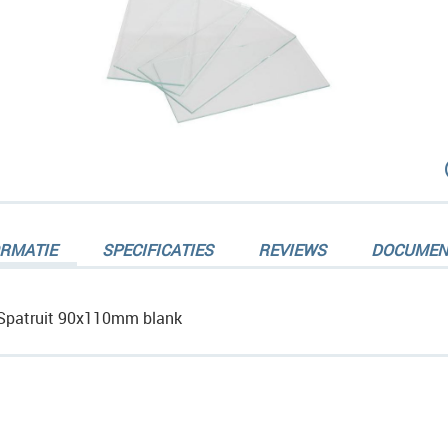
dingen-
ORMATIE
SPECIFICATIES
REVIEWS
DOCUMEN
Spatruit 90x110mm blank
dingen-