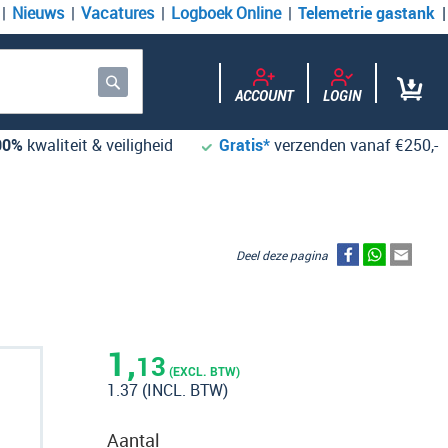
Nieuws
Vacatures
Logboek Online
Telemetrie gastank
ACCOUNT
LOGIN
Zoek
00%
kwaliteit & veiligheid
Gratis*
verzenden vanaf €250,-
Deel deze pagina
1,
13
(EXCL. BTW)
1.37
(INCL. BTW)
Aantal