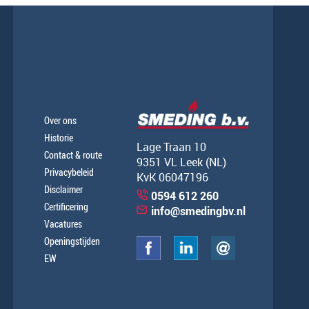
Over ons
Historie
Lage Traan 10
Contact & route
9351 VL Leek (NL)
Privacybeleid
KvK 06047196
Disclaimer
0594 612 260
Certificering
info@smedingbv.nl
Vacatures
Openingstijden
EW