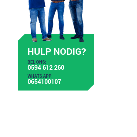
HULP NODIG?
BEL ONS:
0594 612 260
WHATS APP:
0654100107