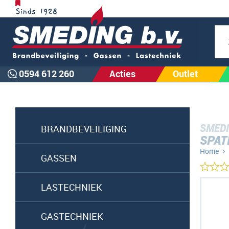
Zoe
0594 612 260
Acties
Outlet
SMEDI
BRANDBEVEILIGING
SPAT
Home
GASSEN
Ga
LASTECHNIEK
naar
het
GASTECHNIEK
einde