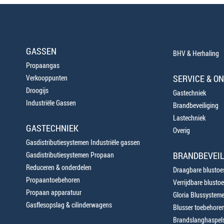
GASSEN
BHV & Herhaling
Propaangas
SERVICE & O
Verkooppunten
Droogijs
Gastechniek
Industriële Gassen
Brandbeveiliging
Lastechniek
GASTECHNIEK
Overig
Gasdistributiesystemen Industriële gassen
BRANDBEVEIL
Gasdistributiesystemen Propaan
Reduceren & onderdelen
Draagbare blustoes
Propaantoebehoren
Verrijdbare blustoe
Propaan apparatuur
Gloria Blussystem
Gasflesopslag & cilinderwagens
Blusser toebehore
Brandslanghaspels