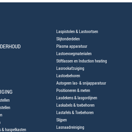
Laspistolen & Lastoortsen
Slijtonderdelen
NDERHOUD
Plasma apparatuur
Lastoevoegmaterialen
Stiftlassen en Induction heating
Lasrookafzuiging
Lastoebehoren
Autogeen las- & snijapparatuur
Positioneren & meten
IGING
Lasdekens & lasgordijnen
tellen
Laskabels & toebehoren
stellen
Lastafels & Toebehoren
en
Slijpen
n
Lasnaadreiniging
 & haspelkasten