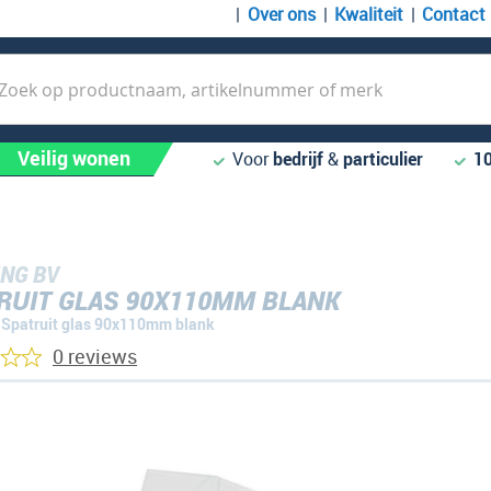
Over ons
Kwaliteit
Contact
k
Veilig wonen
Voor
bedrijf
&
particulier
1
NG BV
RUIT GLAS 90X110MM BLANK
Spatruit glas 90x110mm blank
0 reviews