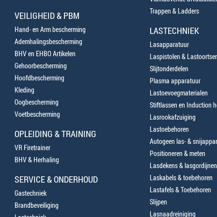
Trappen & Ladders
VEILIGHEID & PBM
Hand- en Arm bescherming
LASTECHNIEK
Ademhalingsbescherming
Lasapparatuur
BHV en EHBO Artikelen
Laspistolen & Lastoortse
Gehoorbescherming
Slijtonderdelen
Hoofdbescherming
Plasma apparatuur
Kleding
Lastoevoegmaterialen
Oogbescherming
Stiftlassen en Induction 
Voetbescherming
Lasrookafzuiging
Lastoebehoren
OPLEIDING & TRAINING
Autogeen las- & snijappa
VR Firetrainer
Positioneren & meten
BHV & Herhaling
Lasdekens & lasgordijnen
Laskabels & toebehoren
SERVICE & ONDERHOUD
Lastafels & Toebehoren
Gastechniek
Slijpen
Brandbeveiliging
Lasnaadreiniging