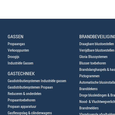
GASSEN
BRANDBEVEILIGIN
Propaangas
Draagbare blustoestellen
Verkooppunten
Verrijdbare blustoestellen
Droogijs
Gloria Blussystemen
Industriële Gassen
Blusser toebehoren
Brandslanghaspels & has
GASTECHNIEK
Pictogrammen
Gasdistributiesystemen Industriële gassen
Automatische blusinstalla
Gasdistributiesystemen Propaan
Branddekens
Reduceren & onderdelen
Droge blusleidingen & B
Propaantoebehoren
Nood- & Vluchtwegverlich
Propaan apparatuur
Brandmelders
Gasflesopslag & cilinderwagens
Vlamdovende afvalbakke