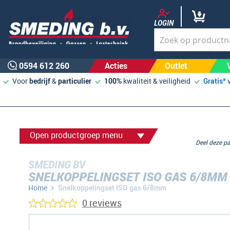
LOGIN
0594 612 260
Acties
Outlet
Voor
bedrijf
&
particulier
100%
kwaliteit & veiligheid
Gratis*
Open productgroep menu
Deel deze 
SMEDING BV
SNELKOPPELINGSET ISO GAS 6/8MM
Home
Snelkoppelingset ISO gas 6/8mm
0 reviews
Ga