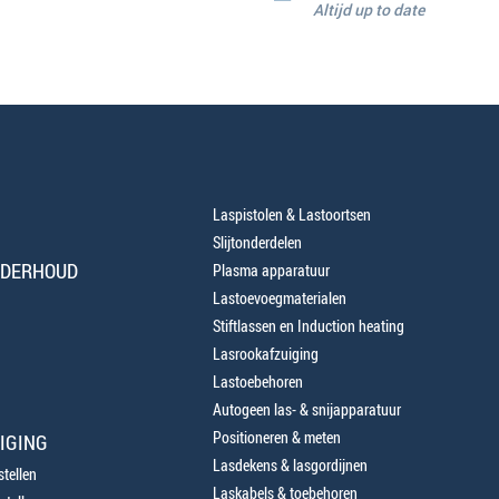
Altijd up to date
Laspistolen & Lastoortsen
Slijtonderdelen
NDERHOUD
Plasma apparatuur
Lastoevoegmaterialen
Stiftlassen en Induction heating
Lasrookafzuiging
Lastoebehoren
Autogeen las- & snijapparatuur
Positioneren & meten
IGING
Lasdekens & lasgordijnen
tellen
Laskabels & toebehoren