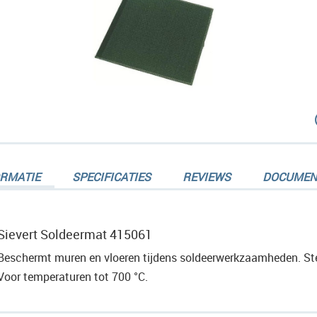
dingen-
ORMATIE
SPECIFICATIES
REVIEWS
DOCUMEN
Sievert Soldeermat 415061
Beschermt muren en vloeren tijdens soldeerwerkzaamheden. Stelt
dingen-
Voor temperaturen tot 700 °C.