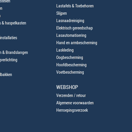
stellen
Lastafels & Toebehoren
en
Slijpen
n
Lasnaadreiniging
 & haspelkasten
Elektrisch gereedschap
Lasautomatisering
nstallaties
Hand en armbescherming
Laskleding
en & Brandslangen
Oogbescherming
verlichting
Hoofdbescherming
Voetbescherming
lbakken
WEBSHOP
Verzenden / retour
Algemene voorwaarden
Herroepingsverzoek