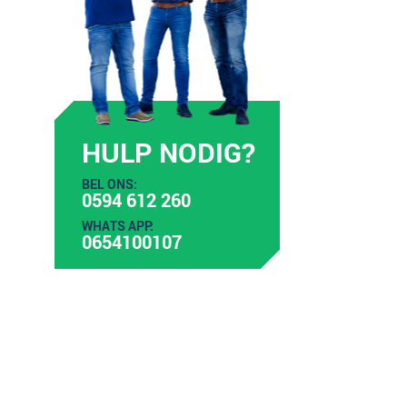
HULP NODIG?
BEL ONS:
0594 612 260
WHATS APP:
0654100107