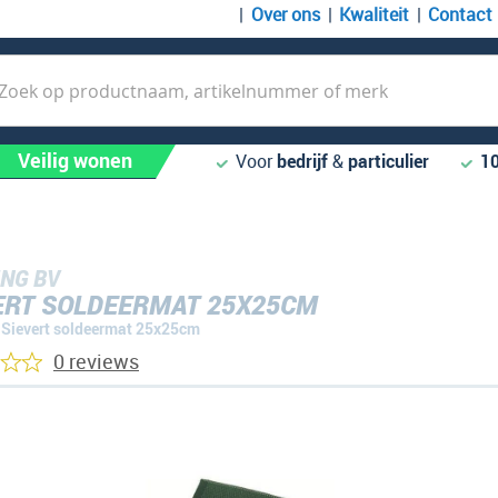
Over ons
Kwaliteit
Contact
k
Veilig wonen
Voor
bedrijf
&
particulier
1
NG BV
ERT SOLDEERMAT 25X25CM
Sievert soldeermat 25x25cm
0 reviews