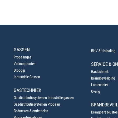
GASSEN
BHV & Herhaling
Propaangas
SERVICE & O
Verkooppunten
Droogijs
Gastechniek
Industriële Gassen
Brandbeveiliging
Lastechniek
GASTECHNIEK
Overig
Gasdistributiesystemen Industriële gassen
BRANDBEVEIL
Gasdistributiesystemen Propaan
Reduceren & onderdelen
Draagbare blustoes
Propaantoebehoren