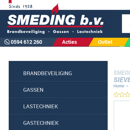
Zoe
0594 612 260
Acties
Outlet
SMEDI
BRANDBEVEILIGING
SIEV
Home
GASSEN
Ga
LASTECHNIEK
naar
het
GASTECHNIEK
einde