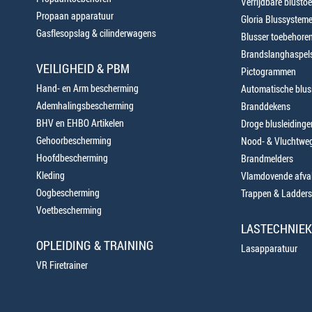
Verrijdbare blustoe
Propaan apparatuur
Gloria Blussystem
Gasflesopslag & cilinderwagens
Blusser toebehore
Brandslanghaspels
VEILIGHEID & PBM
Pictogrammen
Hand- en Arm bescherming
Automatische blusi
Ademhalingsbescherming
Branddekens
BHV en EHBO Artikelen
Droge blusleiding
Gehoorbescherming
Nood- & Vluchtweg
Hoofdbescherming
Brandmelders
Kleding
Vlamdovende afva
Oogbescherming
Trappen & Ladders
Voetbescherming
LASTECHNIEK
OPLEIDING & TRAINING
Lasapparatuur
VR Firetrainer