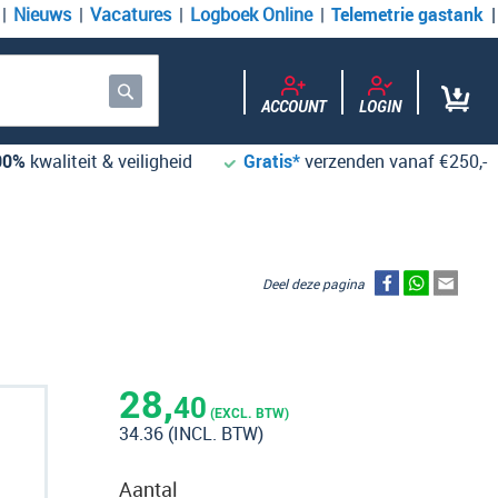
Nieuws
Vacatures
Logboek Online
Telemetrie gastank
ACCOUNT
LOGIN
Zoek
00%
kwaliteit & veiligheid
Gratis*
verzenden vanaf €250,-
Deel deze pagina
28,
40
(EXCL. BTW)
34.36
(INCL. BTW)
Aantal