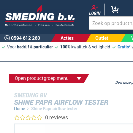
LOGIN
0594 612 260
Acties
Outlet
Voor
bedrijf
&
particulier
100%
kwaliteit & veiligheid
Gratis*
Open productgroep menu
Deel deze
SMEDING BV
SHINE PAPR AIRFLOW TESTER
Home
Shine Papr airflow tester
0 reviews
Ga