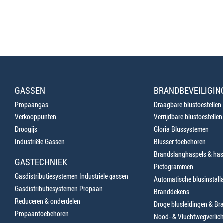
GASSEN
BRANDBEVEILIGIN
Propaangas
Draagbare blustoestellen
Verkooppunten
Verrijdbare blustoestellen
Droogijs
Gloria Blussystemen
Industriële Gassen
Blusser toebehoren
Brandslanghaspels & has
GASTECHNIEK
Pictogrammen
Gasdistributiesystemen Industriële gassen
Automatische blusinstalla
Gasdistributiesystemen Propaan
Branddekens
Reduceren & onderdelen
Droge blusleidingen & B
Propaantoebehoren
Nood- & Vluchtwegverlich