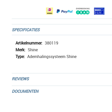
gallerij
SPECIFICATIES
Meer
380119
informatie
Shine
Ademhalingssysteem Shine
REVIEWS
DOCUMENTEN