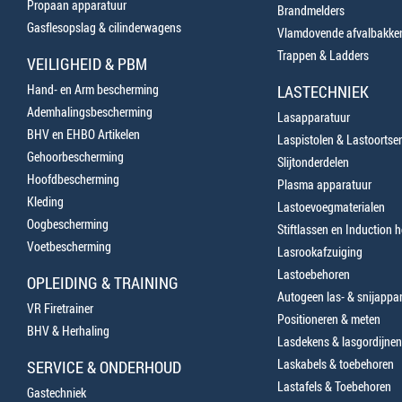
Propaan apparatuur
Brandmelders
Gasflesopslag & cilinderwagens
Vlamdovende afvalbakke
Trappen & Ladders
VEILIGHEID & PBM
Hand- en Arm bescherming
LASTECHNIEK
Ademhalingsbescherming
Lasapparatuur
BHV en EHBO Artikelen
Laspistolen & Lastoortse
Gehoorbescherming
Slijtonderdelen
Hoofdbescherming
Plasma apparatuur
Kleding
Lastoevoegmaterialen
Oogbescherming
Stiftlassen en Induction 
Voetbescherming
Lasrookafzuiging
Lastoebehoren
OPLEIDING & TRAINING
Autogeen las- & snijappa
VR Firetrainer
Positioneren & meten
BHV & Herhaling
Lasdekens & lasgordijnen
Laskabels & toebehoren
SERVICE & ONDERHOUD
Lastafels & Toebehoren
Gastechniek