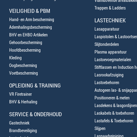
Vlamdovende afvalbakke
Trappen & Ladders
VEILIGHEID & PBM
Hand- en Arm bescherming
LASTECHNIEK
Ademhalingsbescherming
Lasapparatuur
BHV en EHBO Artikelen
Laspistolen & Lastoortse
Gehoorbescherming
Slijtonderdelen
Hoofdbescherming
Plasma apparatuur
Kleding
Lastoevoegmaterialen
Oogbescherming
Stiftlassen en Induction 
Voetbescherming
Lasrookafzuiging
Lastoebehoren
OPLEIDING & TRAINING
Autogeen las- & snijappa
VR Firetrainer
Positioneren & meten
BHV & Herhaling
Lasdekens & lasgordijnen
Laskabels & toebehoren
SERVICE & ONDERHOUD
Lastafels & Toebehoren
Gastechniek
Slijpen
Brandbeveiliging
Lasnaadreiniging