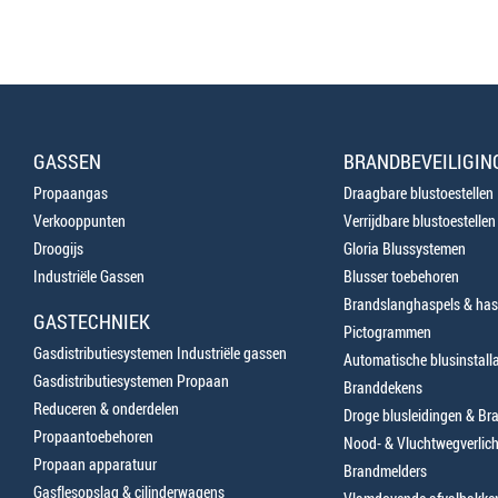
GASSEN
BRANDBEVEILIGIN
Propaangas
Draagbare blustoestellen
Verkooppunten
Verrijdbare blustoestellen
Droogijs
Gloria Blussystemen
Industriële Gassen
Blusser toebehoren
Brandslanghaspels & has
GASTECHNIEK
Pictogrammen
Gasdistributiesystemen Industriële gassen
Automatische blusinstalla
Gasdistributiesystemen Propaan
Branddekens
Reduceren & onderdelen
Droge blusleidingen & B
Propaantoebehoren
Nood- & Vluchtwegverlich
Propaan apparatuur
Brandmelders
Gasflesopslag & cilinderwagens