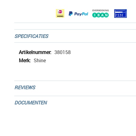
gallerij
SPECIFICATIES
Meer
380158
informatie
Shine
REVIEWS
DOCUMENTEN