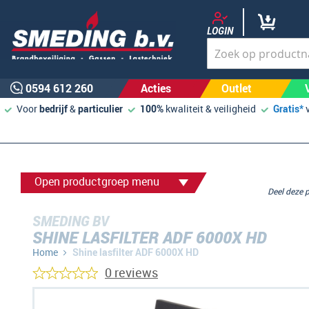
LOGIN
0594 612 260
Acties
Outlet
Voor
bedrijf
&
particulier
100%
kwaliteit & veiligheid
Gratis*
Open productgroep menu
Deel deze
SMEDING BV
SHINE LASFILTER ADF 6000X HD
Home
Shine lasfilter ADF 6000X HD
0 reviews
Ga