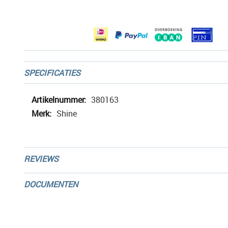
afbeeldingen-
gallerij
SPECIFICATIES
Meer
380163
informatie
Shine
REVIEWS
DOCUMENTEN