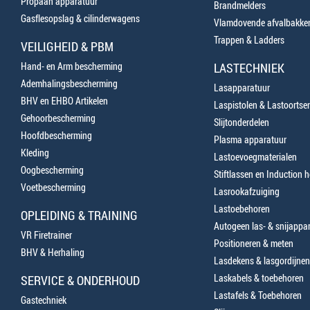
Propaan apparatuur
Brandmelders
Gasflesopslag & cilinderwagens
Vlamdovende afvalbakke
Trappen & Ladders
VEILIGHEID & PBM
Hand- en Arm bescherming
LASTECHNIEK
Ademhalingsbescherming
Lasapparatuur
BHV en EHBO Artikelen
Laspistolen & Lastoortse
Gehoorbescherming
Slijtonderdelen
Hoofdbescherming
Plasma apparatuur
Kleding
Lastoevoegmaterialen
Oogbescherming
Stiftlassen en Induction 
Voetbescherming
Lasrookafzuiging
Lastoebehoren
OPLEIDING & TRAINING
Autogeen las- & snijappa
VR Firetrainer
Positioneren & meten
BHV & Herhaling
Lasdekens & lasgordijnen
Laskabels & toebehoren
SERVICE & ONDERHOUD
Lastafels & Toebehoren
Gastechniek