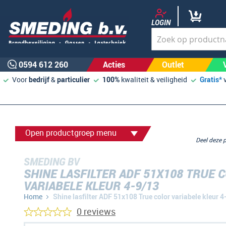
LOGIN
0594 612 260
Acties
Outlet
Voor
bedrijf
&
particulier
100%
kwaliteit & veiligheid
Gratis*
Open productgroep menu
Deel deze
SMEDING BV
SHINE LASFILTER ADF 51X108 TRUE 
VARIABELE KLEUR 4-9/13
Home
Shine lasfilter ADF 51x108 True color variabele kleur 4
0 reviews