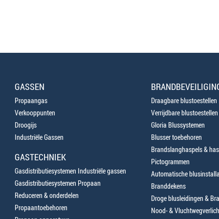
GASSEN
BRANDBEVEILIGIN
Propaangas
Draagbare blustoestellen
Verkooppunten
Verrijdbare blustoestellen
Droogijs
Gloria Blussystemen
Industriële Gassen
Blusser toebehoren
Brandslanghaspels & has
GASTECHNIEK
Pictogrammen
Gasdistributiesystemen Industriële gassen
Automatische blusinstalla
Gasdistributiesystemen Propaan
Branddekens
Reduceren & onderdelen
Droge blusleidingen & B
Propaantoebehoren
Nood- & Vluchtwegverlich