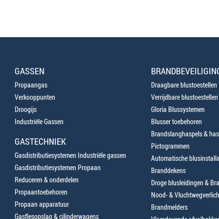
GASSEN
BRANDBEVEILIGIN
Propaangas
Draagbare blustoestellen
Verkooppunten
Verrijdbare blustoestellen
Droogijs
Gloria Blussystemen
Industriële Gassen
Blusser toebehoren
Brandslanghaspels & has
GASTECHNIEK
Pictogrammen
Gasdistributiesystemen Industriële gassen
Automatische blusinstalla
Gasdistributiesystemen Propaan
Branddekens
Reduceren & onderdelen
Droge blusleidingen & B
Propaantoebehoren
Nood- & Vluchtwegverlich
Propaan apparatuur
Brandmelders
Gasflesopslag & cilinderwagens