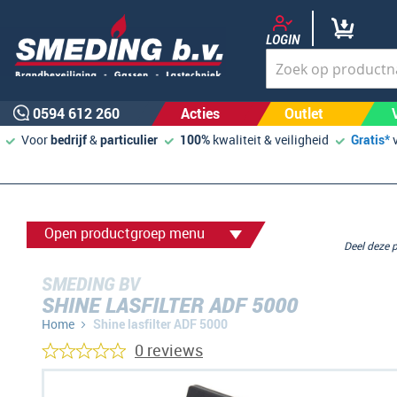
LOGIN
0594 612 260
Acties
Outlet
Voor
bedrijf
&
particulier
100%
kwaliteit & veiligheid
Gratis*
Open productgroep menu
Deel deze
SMEDING BV
SHINE LASFILTER ADF 5000
Home
Shine lasfilter ADF 5000
0 reviews
Ga