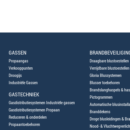
GASSEN
BRANDBEVEILIGIN
Propaangas
Draagbare blustoestellen
Verkooppunten
Verrijdbare blustoestellen
Droogijs
Gloria Blussystemen
Industriële Gassen
Blusser toebehoren
Brandslanghaspels & has
GASTECHNIEK
Pictogrammen
Gasdistributiesystemen Industriële gassen
Automatische blusinstalla
Gasdistributiesystemen Propaan
Branddekens
Reduceren & onderdelen
Droge blusleidingen & B
Propaantoebehoren
Nood- & Vluchtwegverlich