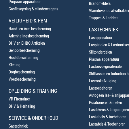
Propaan apparatuur
Brandmelders
Gasflesopslag & cilinderwagens
Vlamdovende afvalbakke
Trappen & Ladders
VEILIGHEID & PBM
Hand- en Arm bescherming
LASTECHNIEK
Ademhalingsbescherming
Lasapparatuur
BHV en EHBO Artikelen
Laspistolen & Lastoortse
Gehoorbescherming
Slijtonderdelen
Hoofdbescherming
Plasma apparatuur
Kleding
Lastoevoegmaterialen
Oogbescherming
Stiftlassen en Induction 
Voetbescherming
Lasrookafzuiging
Lastoebehoren
OPLEIDING & TRAINING
Autogeen las- & snijappa
VR Firetrainer
Positioneren & meten
BHV & Herhaling
Lasdekens & lasgordijnen
Laskabels & toebehoren
SERVICE & ONDERHOUD
Lastafels & Toebehoren
Gastechniek