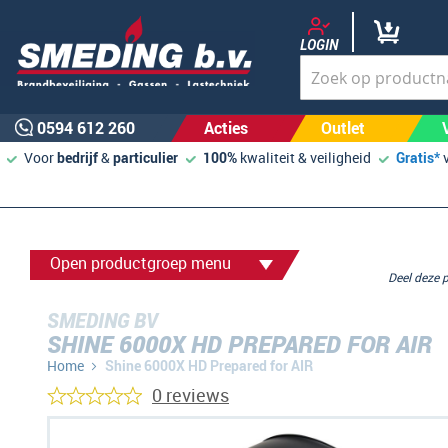
LOGIN
0594 612 260
Acties
Outlet
Voor
bedrijf
&
particulier
100%
kwaliteit & veiligheid
Gratis*
Open productgroep menu
Deel deze
SMEDING BV
SHINE 6000X HD PREPARED FOR AIR
Home
Shine 6000X HD Prepared for AIR
0 reviews
Ga