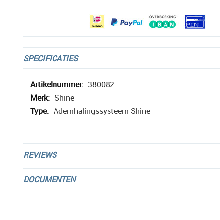
gallerij
SPECIFICATIES
Meer
380082
informatie
Shine
Ademhalingssysteem Shine
REVIEWS
DOCUMENTEN