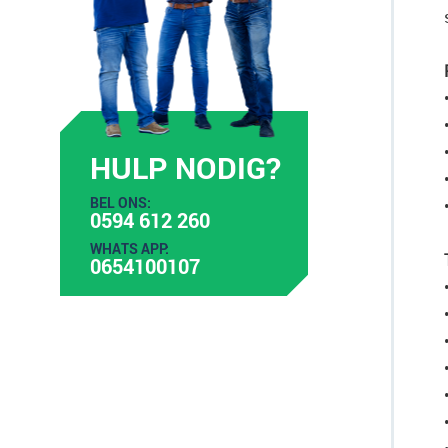
HULP NODIG?
BEL ONS:
0594 612 260
WHATS APP:
0654100107