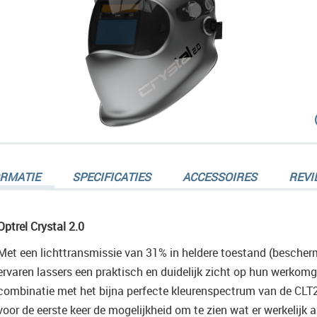
dingen-
ORMATIE
SPECIFICATIES
ACCESSOIRES
REVI
Optrel Crystal 2.0
Met een lichttransmissie van 31% in heldere toestand (bescher
dingen-
ervaren lassers een praktisch en duidelijk zicht op hun werkomge
combinatie met het bijna perfecte kleurenspectrum van de CLT2.
voor de eerste keer de mogelijkheid om te zien wat er werkelijk a