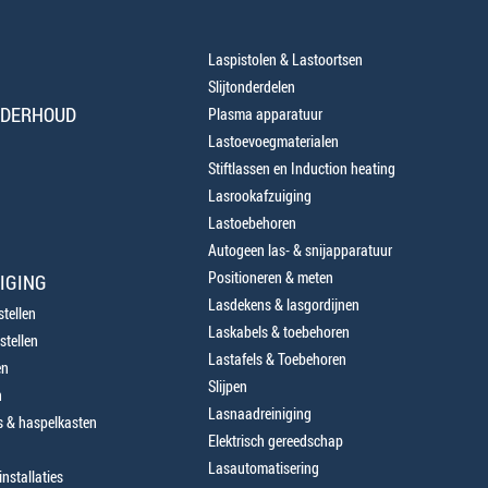
Laspistolen & Lastoortsen
Slijtonderdelen
NDERHOUD
Plasma apparatuur
Lastoevoegmaterialen
Stiftlassen en Induction heating
Lasrookafzuiging
Lastoebehoren
Autogeen las- & snijapparatuur
Positioneren & meten
IGING
Lasdekens & lasgordijnen
tellen
Laskabels & toebehoren
stellen
Lastafels & Toebehoren
en
Slijpen
n
Lasnaadreiniging
 & haspelkasten
Elektrisch gereedschap
Lasautomatisering
nstallaties