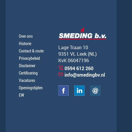
Over ons
Historie
Lage Traan 10
Contact & route
9351 VL Leek (NL)
Privacybeleid
KvK 06047196
Disclaimer
0594 612 260
Certificering
info@smedingbv.nl
Vacatures
Openingstijden
EW