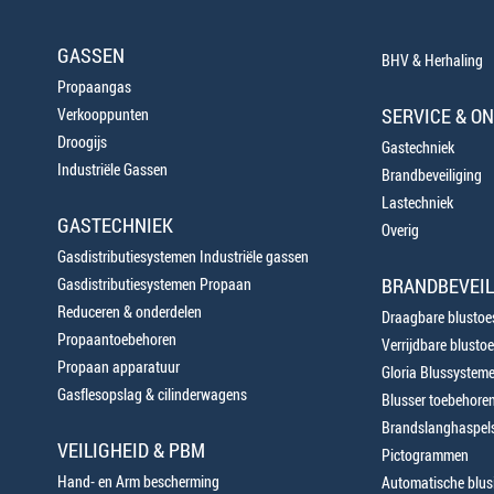
GASSEN
BHV & Herhaling
Propaangas
SERVICE & O
Verkooppunten
Droogijs
Gastechniek
Industriële Gassen
Brandbeveiliging
Lastechniek
GASTECHNIEK
Overig
Gasdistributiesystemen Industriële gassen
BRANDBEVEIL
Gasdistributiesystemen Propaan
Reduceren & onderdelen
Draagbare blustoes
Propaantoebehoren
Verrijdbare blustoe
Propaan apparatuur
Gloria Blussystem
Gasflesopslag & cilinderwagens
Blusser toebehore
Brandslanghaspels
VEILIGHEID & PBM
Pictogrammen
Hand- en Arm bescherming
Automatische blusi