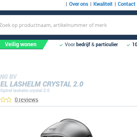
Over ons
Kwaliteit
Contact
k
Veilig wonen
Voor
bedrijf
&
particulier
1
NG BV
EL LASHELM CRYSTAL 2.0
Optrel lashelm crystal 2.0
0 reviews