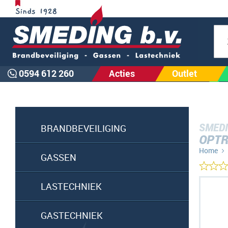
Zoe
0594 612 260
Acties
Outlet
SMEDI
BRANDBEVEILIGING
OPTR
Home
GASSEN
Ga
LASTECHNIEK
naar
het
GASTECHNIEK
einde