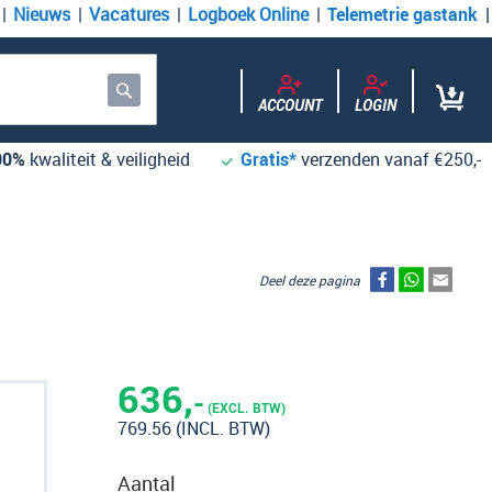
Nieuws
Vacatures
Logboek Online
Telemetrie gastank
ACCOUNT
LOGIN
Zoek
00%
kwaliteit & veiligheid
Gratis*
verzenden vanaf €250,-
Deel deze pagina
636,
-
(EXCL. BTW)
769.56
(INCL. BTW)
Aantal