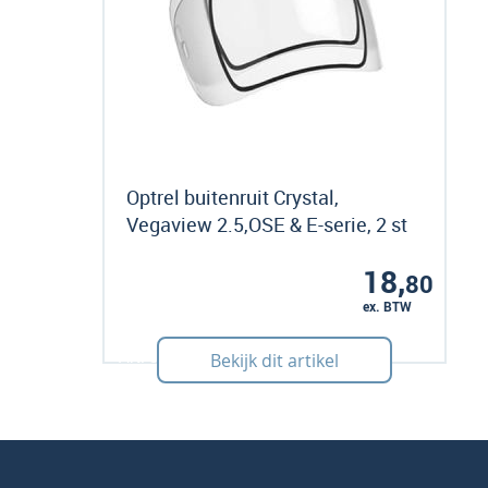
Optrel buitenruit Crystal,
Vegaview 2.5,OSE & E-serie, 2 st
18,
80
ex. BTW
Art: 385043
Bekijk dit artikel