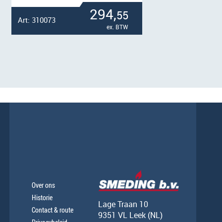
294,
55
Art: 310073
Art
ex. BTW
Over ons
Historie
Lage Traan 10
Contact & route
9351 VL Leek (NL)