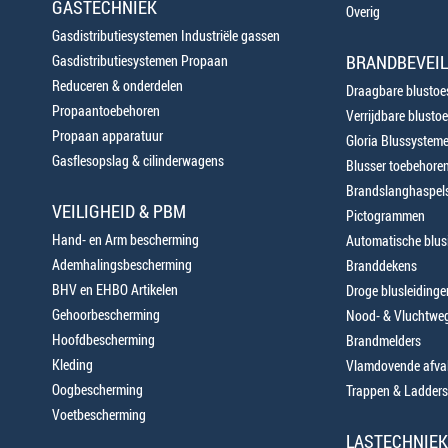
GASTECHNIEK
Overig
Gasdistributiesystemen Industriële gassen
BRANDBEVEIL
Gasdistributiesystemen Propaan
Reduceren & onderdelen
Draagbare blustoes
Propaantoebehoren
Verrijdbare blustoe
Propaan apparatuur
Gloria Blussystem
Gasflesopslag & cilinderwagens
Blusser toebehore
Brandslanghaspels
VEILIGHEID & PBM
Pictogrammen
Hand- en Arm bescherming
Automatische blusi
Ademhalingsbescherming
Branddekens
BHV en EHBO Artikelen
Droge blusleiding
Gehoorbescherming
Nood- & Vluchtweg
Hoofdbescherming
Brandmelders
Kleding
Vlamdovende afva
Oogbescherming
Trappen & Ladders
Voetbescherming
LASTECHNIEK