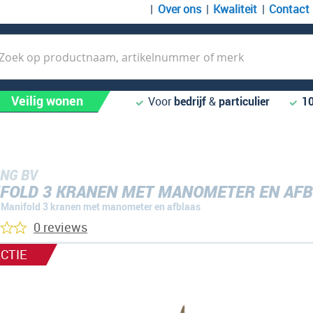
Over ons
Kwaliteit
Contact
k
Veilig wonen
Voor
bedrijf
&
particulier
1
NG BV
FOLD 3 KRANEN MET MANOMETER EN AF
Manifold 3 kranen met manometer en afblaas
0 reviews
CTIE