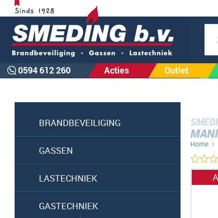
Zoe
0594 612 260
Acties
Outlet
SMEDI
BRANDBEVEILIGING
MANI
Home
GASSEN
Ga
A
LASTECHNIEK
naar
het
GASTECHNIEK
einde