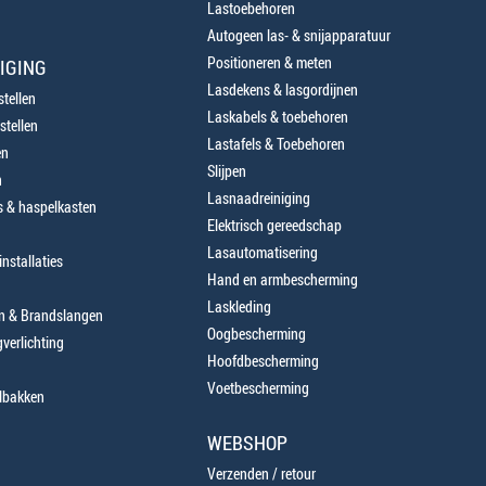
Lastoebehoren
Autogeen las- & snijapparatuur
Positioneren & meten
IGING
Lasdekens & lasgordijnen
tellen
Laskabels & toebehoren
stellen
Lastafels & Toebehoren
en
Slijpen
n
Lasnaadreiniging
 & haspelkasten
Elektrisch gereedschap
Lasautomatisering
nstallaties
Hand en armbescherming
Laskleding
en & Brandslangen
Oogbescherming
verlichting
Hoofdbescherming
Voetbescherming
lbakken
WEBSHOP
Verzenden / retour