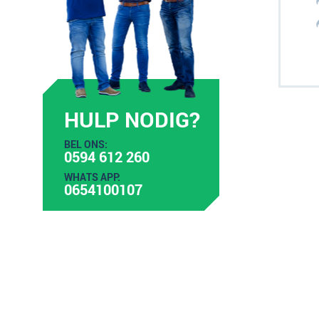
HULP NODIG?
BEL ONS:
0594 612 260
WHATS APP:
0654100107