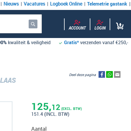
Nieuws
Vacatures
Logboek Online
Telemetrie gastank
ACCOUNT
LOGIN
Zoek
00%
kwaliteit & veiligheid
Gratis*
verzenden vanaf €250,-
Deel deze pagina
BLAAS
125,
12
(EXCL. BTW)
151.4
(INCL. BTW)
Aantal