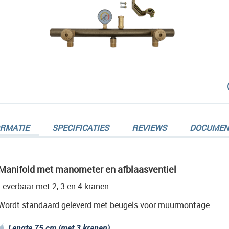
dingen-
ORMATIE
SPECIFICATIES
REVIEWS
DOCUMEN
Manifold met manometer en afblaasventiel
Leverbaar met 2, 3 en 4 kranen.
dingen-
Wordt standaard geleverd met beugels voor muurmontage
Lengte 75 cm (met 3 kranen)