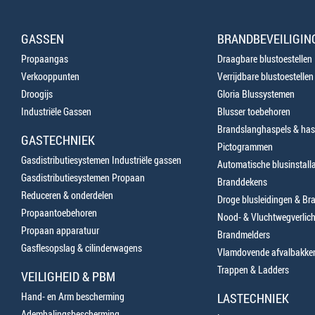
GASSEN
BRANDBEVEILIGIN
Propaangas
Draagbare blustoestellen
Verkooppunten
Verrijdbare blustoestellen
Droogijs
Gloria Blussystemen
Industriële Gassen
Blusser toebehoren
Brandslanghaspels & has
GASTECHNIEK
Pictogrammen
Gasdistributiesystemen Industriële gassen
Automatische blusinstalla
Gasdistributiesystemen Propaan
Branddekens
Reduceren & onderdelen
Droge blusleidingen & B
Propaantoebehoren
Nood- & Vluchtwegverlich
Propaan apparatuur
Brandmelders
Gasflesopslag & cilinderwagens
Vlamdovende afvalbakke
Trappen & Ladders
VEILIGHEID & PBM
Hand- en Arm bescherming
LASTECHNIEK
Ademhalingsbescherming