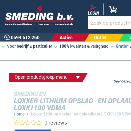
LOGIN
0594 612 260
Acties
Outlet
Voor
bedrijf
&
particulier
100%
kwaliteit & veiligheid
Gratis*
Open productgroep menu
Deel deze
SMEDING BV
LOXXER LITHIUM OPSLAG- EN OPLAA
LOXK1100 VDMA
Home
Loxxer Lithium opslag- en oplaadkast LOXK1100 VD
0 reviews