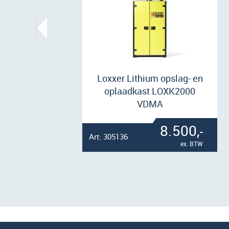
Loxxer Lithium opslag- en
oplaadkast LOXK2000
VDMA
8.500,
-
Art: 305136
ex. BTW