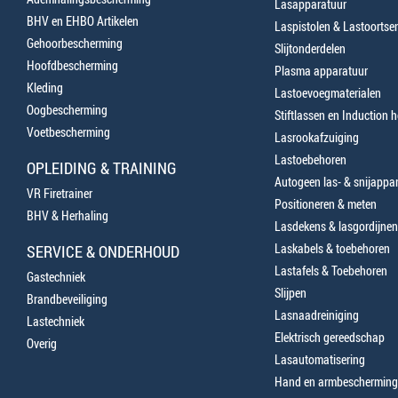
Lasapparatuur
BHV en EHBO Artikelen
Laspistolen & Lastoortse
Gehoorbescherming
Slijtonderdelen
Hoofdbescherming
Plasma apparatuur
Kleding
Lastoevoegmaterialen
Oogbescherming
Stiftlassen en Induction 
Voetbescherming
Lasrookafzuiging
Lastoebehoren
OPLEIDING & TRAINING
Autogeen las- & snijappa
VR Firetrainer
Positioneren & meten
BHV & Herhaling
Lasdekens & lasgordijnen
Laskabels & toebehoren
SERVICE & ONDERHOUD
Lastafels & Toebehoren
Gastechniek
Slijpen
Brandbeveiliging
Lasnaadreiniging
Lastechniek
Elektrisch gereedschap
Overig
Lasautomatisering
Hand en armbescherming