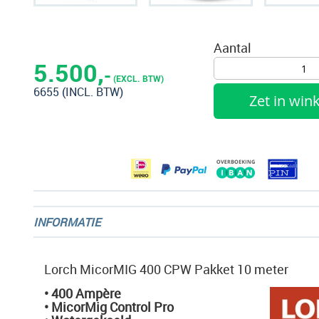
Ga
naar
Aantal
het
5.500,
-
begin
(EXCL. BTW)
6655
(INCL. BTW)
van
Zet in wi
de
afbeeldingen-
gallerij
INFORMATIE
Lorch MicorMIG 400 CPW Pakket 10 meter
• 400 Ampère
• MicorMig Control Pro