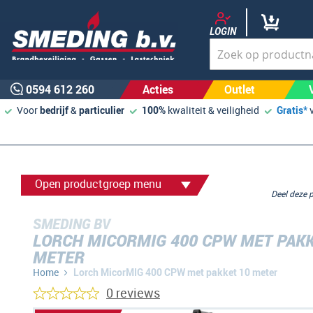
LOGIN
0594 612 260
Acties
Outlet
Voor
bedrijf
&
particulier
100%
kwaliteit & veiligheid
Gratis*
Open productgroep menu
Deel deze
SMEDING BV
LORCH MICORMIG 400 CPW MET PAKK
METER
Home
Lorch MicorMIG 400 CPW met pakket 10 meter
0 reviews