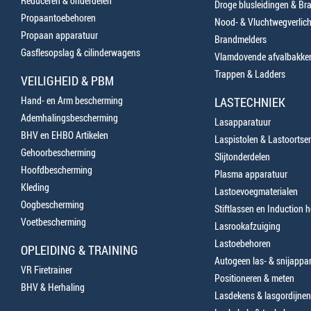
Reduceren & onderdelen
Droge blusleidingen & B
Propaantoebehoren
Nood- & Vluchtwegverlich
Propaan apparatuur
Brandmelders
Gasflesopslag & cilinderwagens
Vlamdovende afvalbakke
Trappen & Ladders
VEILIGHEID & PBM
Hand- en Arm bescherming
LASTECHNIEK
Ademhalingsbescherming
Lasapparatuur
BHV en EHBO Artikelen
Laspistolen & Lastoortse
Gehoorbescherming
Slijtonderdelen
Hoofdbescherming
Plasma apparatuur
Kleding
Lastoevoegmaterialen
Oogbescherming
Stiftlassen en Induction 
Voetbescherming
Lasrookafzuiging
Lastoebehoren
OPLEIDING & TRAINING
Autogeen las- & snijappa
VR Firetrainer
Positioneren & meten
BHV & Herhaling
Lasdekens & lasgordijnen