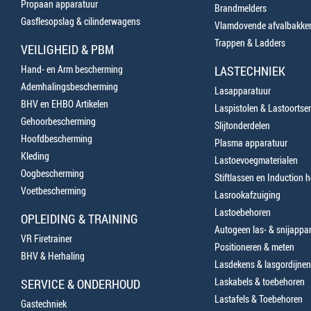
Propaan apparatuur
Brandmelders
Gasflesopslag & cilinderwagens
Vlamdovende afvalbakke
Trappen & Ladders
VEILIGHEID & PBM
Hand- en Arm bescherming
LASTECHNIEK
Ademhalingsbescherming
Lasapparatuur
BHV en EHBO Artikelen
Laspistolen & Lastoortse
Gehoorbescherming
Slijtonderdelen
Hoofdbescherming
Plasma apparatuur
Kleding
Lastoevoegmaterialen
Oogbescherming
Stiftlassen en Induction 
Voetbescherming
Lasrookafzuiging
Lastoebehoren
OPLEIDING & TRAINING
Autogeen las- & snijappa
VR Firetrainer
Positioneren & meten
BHV & Herhaling
Lasdekens & lasgordijnen
Laskabels & toebehoren
SERVICE & ONDERHOUD
Lastafels & Toebehoren
Gastechniek