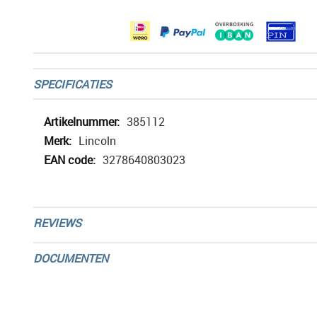
gallerij
SPECIFICATIES
Meer
385112
informatie
Lincoln
3278640803023
REVIEWS
DOCUMENTEN