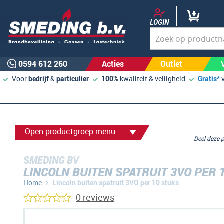
LOGIN
0594 612 260
Acties
Outlet
Voor
bedrijf
&
particulier
100%
kwaliteit & veiligheid
Gratis*
Open productgroep menu
Deel deze
SMEDING BV
LINCOLN BUITEN SPATRUIT 3VO PER 
Home
Lincoln buiten spatruit 3VO per 10 stuks
0 reviews
Ga