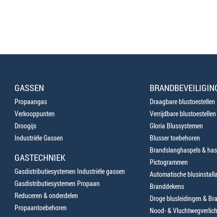
GASSEN
BRANDBEVEILIGIN
Propaangas
Draagbare blustoestellen
Verkooppunten
Verrijdbare blustoestellen
Droogijs
Gloria Blussystemen
Industriële Gassen
Blusser toebehoren
Brandslanghaspels & has
GASTECHNIEK
Pictogrammen
Gasdistributiesystemen Industriële gassen
Automatische blusinstalla
Gasdistributiesystemen Propaan
Branddekens
Reduceren & onderdelen
Droge blusleidingen & B
Propaantoebehoren
Nood- & Vluchtwegverlich