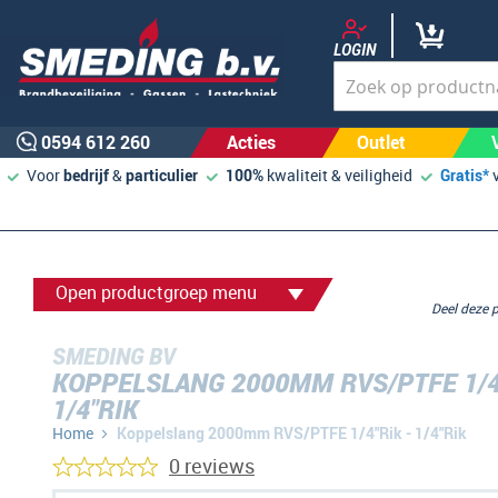
LOGIN
0594 612 260
Acties
Outlet
Voor
bedrijf
&
particulier
100%
kwaliteit & veiligheid
Gratis*
Open productgroep menu
Deel deze
SMEDING BV
KOPPELSLANG 2000MM RVS/PTFE 1/4"
1/4"RIK
Home
Koppelslang 2000mm RVS/PTFE 1/4"Rik - 1/4"Rik
0 reviews