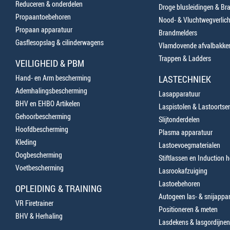
Reduceren & onderdelen
Droge blusleidingen & B
Propaantoebehoren
Nood- & Vluchtwegverlich
Propaan apparatuur
Brandmelders
Gasflesopslag & cilinderwagens
Vlamdovende afvalbakke
Trappen & Ladders
VEILIGHEID & PBM
Hand- en Arm bescherming
LASTECHNIEK
Ademhalingsbescherming
Lasapparatuur
BHV en EHBO Artikelen
Laspistolen & Lastoortse
Gehoorbescherming
Slijtonderdelen
Hoofdbescherming
Plasma apparatuur
Kleding
Lastoevoegmaterialen
Oogbescherming
Stiftlassen en Induction 
Voetbescherming
Lasrookafzuiging
Lastoebehoren
OPLEIDING & TRAINING
Autogeen las- & snijappa
VR Firetrainer
Positioneren & meten
BHV & Herhaling
Lasdekens & lasgordijnen