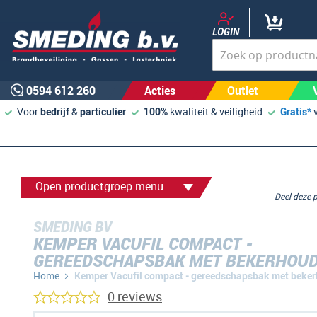
LOGIN
0594 612 260
Acties
Outlet
Voor
bedrijf
&
particulier
100%
kwaliteit & veiligheid
Gratis*
Open productgroep menu
Deel deze
SMEDING BV
KEMPER VACUFIL COMPACT -
GEREEDSCHAPSBAK MET BEKERHOU
Home
Kemper Vacufil compact - gereedschapsbak met beke
0 reviews