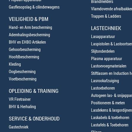
Brandmelders
Gasflesopslag & cilinderwagens
Vlamdovende afvalbakke
Trappen & Ladders
VEILIGHEID & PBM
Hand- en Arm bescherming
LASTECHNIEK
Ademhalingsbescherming
Lasapparatuur
BHV en EHBO Artikelen
Laspistolen & Lastoortse
Gehoorbescherming
Slijtonderdelen
Hoofdbescherming
Plasma apparatuur
Kleding
Lastoevoegmaterialen
Oogbescherming
Stiftlassen en Induction 
Voetbescherming
Lasrookafzuiging
Lastoebehoren
OPLEIDING & TRAINING
Autogeen las- & snijappa
VR Firetrainer
Positioneren & meten
BHV & Herhaling
Lasdekens & lasgordijnen
Laskabels & toebehoren
SERVICE & ONDERHOUD
Lastafels & Toebehoren
Gastechniek