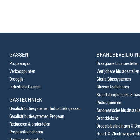
GASSEN
BRANDBEVEILIGIN
Propaangas
Draagbare blustoestellen
Verkooppunten
Verrijdbare blustoestellen
Droogijs
Gloria Blussystemen
Industriële Gassen
Blusser toebehoren
Brandslanghaspels & has
GASTECHNIEK
Pictogrammen
Gasdistributiesystemen Industriële gassen
Automatische blusinstalla
Gasdistributiesystemen Propaan
Branddekens
Reduceren & onderdelen
Droge blusleidingen & B
Propaantoebehoren
Nood- & Vluchtwegverlich
Propaan apparatuur