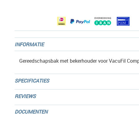
afbeeldingen-
gallerij
INFORMATIE
Gereedschapsbak met bekerhouder voor VacuFil Com
SPECIFICATIES
REVIEWS
DOCUMENTEN