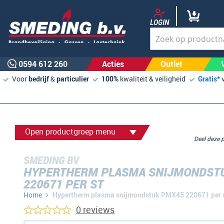
LOGIN
0594 612 260
Acties
Outlet
Voor
bedrijf
&
particulier
100%
kwaliteit & veiligheid
Gratis*
Open productgroep menu
Deel deze
SMEDING BV
HYPERTHERM PLASMA SNIJMONDST
220671 PER ST
Home
Hypertherm plasma snijmondstuk PMX45 220671 per 
0 reviews