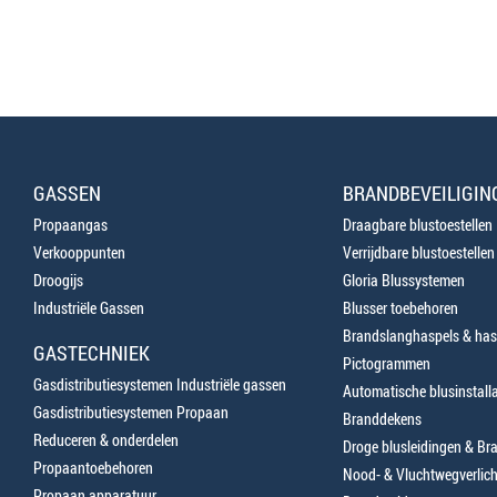
GASSEN
BRANDBEVEILIGIN
Propaangas
Draagbare blustoestellen
Verkooppunten
Verrijdbare blustoestellen
Droogijs
Gloria Blussystemen
Industriële Gassen
Blusser toebehoren
Brandslanghaspels & has
GASTECHNIEK
Pictogrammen
Gasdistributiesystemen Industriële gassen
Automatische blusinstalla
Gasdistributiesystemen Propaan
Branddekens
Reduceren & onderdelen
Droge blusleidingen & B
Propaantoebehoren
Nood- & Vluchtwegverlich
Propaan apparatuur