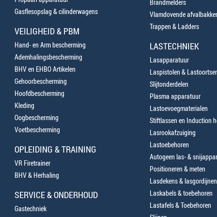
Brandmelders
Gasflesopslag & cilinderwagens
Vlamdovende afvalbakke
Trappen & Ladders
VEILIGHEID & PBM
Hand- en Arm bescherming
LASTECHNIEK
Ademhalingsbescherming
Lasapparatuur
BHV en EHBO Artikelen
Laspistolen & Lastoortse
Gehoorbescherming
Slijtonderdelen
Hoofdbescherming
Plasma apparatuur
Kleding
Lastoevoegmaterialen
Oogbescherming
Stiftlassen en Induction 
Voetbescherming
Lasrookafzuiging
Lastoebehoren
OPLEIDING & TRAINING
Autogeen las- & snijappa
VR Firetrainer
Positioneren & meten
BHV & Herhaling
Lasdekens & lasgordijnen
Laskabels & toebehoren
SERVICE & ONDERHOUD
Lastafels & Toebehoren
Gastechniek