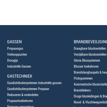
GASSEN
BRANDBEVEILIGIN
Propaangas
Draagbare blustoestellen
Verkooppunten
Verrijdbare blustoestellen
Droogijs
Gloria Blussystemen
Industriële Gassen
Blusser toebehoren
Brandslanghaspels & has
GASTECHNIEK
Pictogrammen
Gasdistributiesystemen Industriële gassen
Automatische blusinstalla
Gasdistributiesystemen Propaan
Branddekens
Reduceren & onderdelen
Droge blusleidingen & B
Propaantoebehoren
Nood- & Vluchtwegverlich
Propaan apparatuur