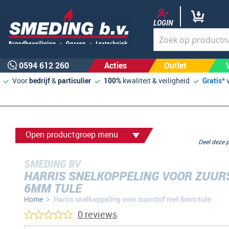
LOGIN
0594 612 260
Acties
Outlet
Voor
bedrijf
&
particulier
100%
kwaliteit & veiligheid
Gratis*
Open productgroep menu
Deel deze
SMEDING BV
HARRIS SNELKOPPELING VOOR ZUUR
6MM TULE
Home
Harris snelkoppeling voor zuurstof met 6mm tule
0 reviews