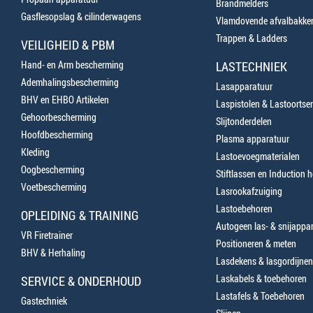
Brandmelders
Gasflesopslag & cilinderwagens
Vlamdovende afvalbakke
Trappen & Ladders
VEILIGHEID & PBM
Hand- en Arm bescherming
LASTECHNIEK
Ademhalingsbescherming
Lasapparatuur
BHV en EHBO Artikelen
Laspistolen & Lastoortse
Gehoorbescherming
Slijtonderdelen
Hoofdbescherming
Plasma apparatuur
Kleding
Lastoevoegmaterialen
Oogbescherming
Stiftlassen en Induction 
Voetbescherming
Lasrookafzuiging
Lastoebehoren
OPLEIDING & TRAINING
Autogeen las- & snijappa
VR Firetrainer
Positioneren & meten
BHV & Herhaling
Lasdekens & lasgordijnen
Laskabels & toebehoren
SERVICE & ONDERHOUD
Lastafels & Toebehoren
Gastechniek