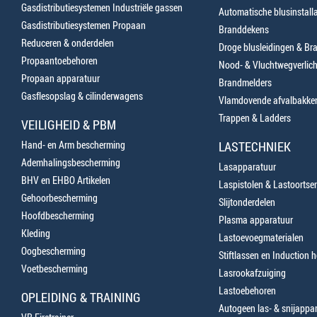
Gasdistributiesystemen Industriële gassen
Automatische blusinstalla
Gasdistributiesystemen Propaan
Branddekens
Reduceren & onderdelen
Droge blusleidingen & B
Propaantoebehoren
Nood- & Vluchtwegverlich
Propaan apparatuur
Brandmelders
Gasflesopslag & cilinderwagens
Vlamdovende afvalbakke
Trappen & Ladders
VEILIGHEID & PBM
Hand- en Arm bescherming
LASTECHNIEK
Ademhalingsbescherming
Lasapparatuur
BHV en EHBO Artikelen
Laspistolen & Lastoortse
Gehoorbescherming
Slijtonderdelen
Hoofdbescherming
Plasma apparatuur
Kleding
Lastoevoegmaterialen
Oogbescherming
Stiftlassen en Induction 
Voetbescherming
Lasrookafzuiging
Lastoebehoren
OPLEIDING & TRAINING
Autogeen las- & snijappa