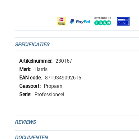
afbeeldingen-
gallerij
SPECIFICATIES
Meer
230167
informatie
Harris
8719349092615
Propaan
Professioneel
REVIEWS
DOCUMENTEN