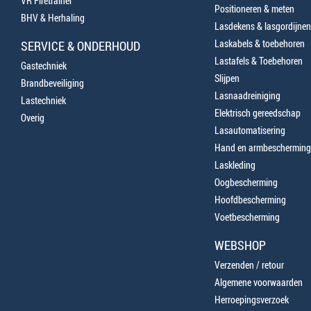
VR Firetrainer
Positioneren & meten
BHV & Herhaling
Lasdekens & lasgordijnen
Laskabels & toebehoren
SERVICE & ONDERHOUD
Lastafels & Toebehoren
Gastechniek
Slijpen
Brandbeveiliging
Lasnaadreiniging
Lastechniek
Elektrisch gereedschap
Overig
Lasautomatisering
Hand en armbescherming
Laskleding
Oogbescherming
Hoofdbescherming
Voetbescherming
WEBSHOP
Verzenden / retour
Algemene voorwaarden
Herroepingsverzoek