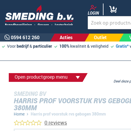
LOGIN
0594 612 260
Acties
Outlet
Voor
bedrijf
&
particulier
100%
kwaliteit & veiligheid
Gratis*
Open productgroep menu
Deel deze
SMEDING BV
HARRIS PROF VOORSTUK RVS GEBOG
380MM
Home
Harris prof voorstuk rvs gebogen 380mm
0 reviews