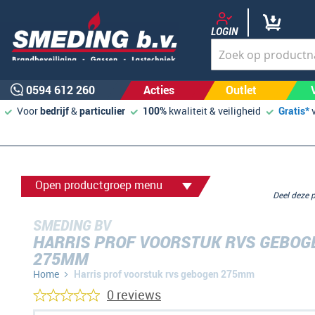
LOGIN
0594 612 260
Acties
Outlet
Voor
bedrijf
&
particulier
100%
kwaliteit & veiligheid
Gratis*
Open productgroep menu
Deel deze
SMEDING BV
HARRIS PROF VOORSTUK RVS GEBOG
275MM
Home
Harris prof voorstuk rvs gebogen 275mm
0 reviews