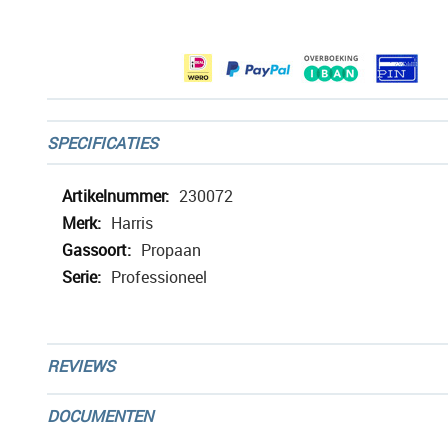
afbeeldingen-
gallerij
SPECIFICATIES
Meer
230072
informatie
Harris
Propaan
Professioneel
REVIEWS
DOCUMENTEN