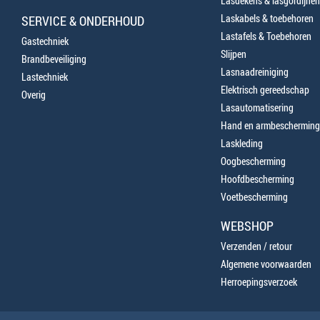
Lasdekens & lasgordijnen
Laskabels & toebehoren
SERVICE & ONDERHOUD
Lastafels & Toebehoren
Gastechniek
Slijpen
Brandbeveiliging
Lasnaadreiniging
Lastechniek
Elektrisch gereedschap
Overig
Lasautomatisering
Hand en armbescherming
Laskleding
Oogbescherming
Hoofdbescherming
Voetbescherming
WEBSHOP
Verzenden / retour
Algemene voorwaarden
Herroepingsverzoek