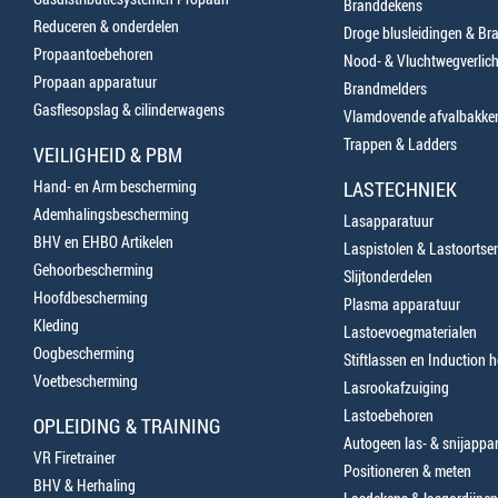
Branddekens
Reduceren & onderdelen
Droge blusleidingen & B
Propaantoebehoren
Nood- & Vluchtwegverlich
Propaan apparatuur
Brandmelders
Gasflesopslag & cilinderwagens
Vlamdovende afvalbakke
Trappen & Ladders
VEILIGHEID & PBM
Hand- en Arm bescherming
LASTECHNIEK
Ademhalingsbescherming
Lasapparatuur
BHV en EHBO Artikelen
Laspistolen & Lastoortse
Gehoorbescherming
Slijtonderdelen
Hoofdbescherming
Plasma apparatuur
Kleding
Lastoevoegmaterialen
Oogbescherming
Stiftlassen en Induction 
Voetbescherming
Lasrookafzuiging
Lastoebehoren
OPLEIDING & TRAINING
Autogeen las- & snijappa
VR Firetrainer
Positioneren & meten
BHV & Herhaling