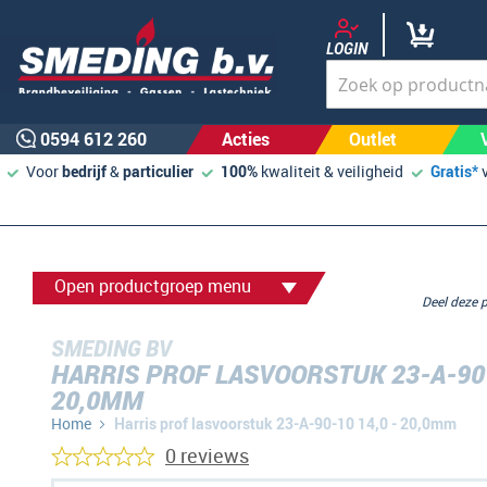
LOGIN
0594 612 260
Acties
Outlet
Voor
bedrijf
&
particulier
100%
kwaliteit & veiligheid
Gratis*
Open productgroep menu
Deel deze
SMEDING BV
HARRIS PROF LASVOORSTUK 23-A-90-
20,0MM
Home
Harris prof lasvoorstuk 23-A-90-10 14,0 - 20,0mm
0 reviews