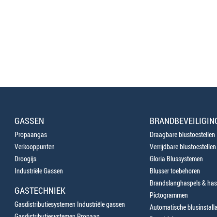
GASSEN
BRANDBEVEILIGIN
Propaangas
Draagbare blustoestellen
Verkooppunten
Verrijdbare blustoestellen
Droogijs
Gloria Blussystemen
Industriële Gassen
Blusser toebehoren
Brandslanghaspels & has
GASTECHNIEK
Pictogrammen
Gasdistributiesystemen Industriële gassen
Automatische blusinstalla
Gasdistributiesystemen Propaan