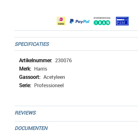
afbeeldingen-
gallerij
SPECIFICATIES
Meer
230076
informatie
Harris
Acetyleen
Professioneel
REVIEWS
DOCUMENTEN