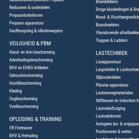
Branddekens
Reduceren & onderdelen
Droge blusleidingen & B
Propaantoebehoren
Nood- & Vluchtwegverlich
Propaan apparatuur
Brandmelders
Gasflesopslag & cilinderwagens
Vlamdovende afvalbakke
Trappen & Ladders
VEILIGHEID & PBM
Hand- en Arm bescherming
LASTECHNIEK
Ademhalingsbescherming
Lasapparatuur
BHV en EHBO Artikelen
Laspistolen & Lastoortse
Gehoorbescherming
Slijtonderdelen
Hoofdbescherming
Plasma apparatuur
Kleding
Lastoevoegmaterialen
Oogbescherming
Stiftlassen en Induction 
Voetbescherming
Lasrookafzuiging
Lastoebehoren
OPLEIDING & TRAINING
Autogeen las- & snijappa
VR Firetrainer
Positioneren & meten
BHV & Herhaling