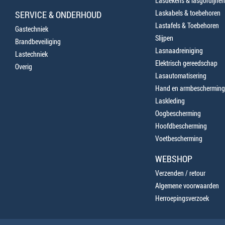
Lasdekens & lasgordijnen
Laskabels & toebehoren
SERVICE & ONDERHOUD
Lastafels & Toebehoren
Gastechniek
Slijpen
Brandbeveiliging
Lasnaadreiniging
Lastechniek
Elektrisch gereedschap
Overig
Lasautomatisering
Hand en armbescherming
Laskleding
Oogbescherming
Hoofdbescherming
Voetbescherming
WEBSHOP
Verzenden / retour
Algemene voorwaarden
Herroepingsverzoek