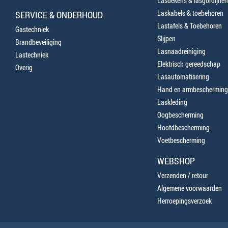
Lasdekens & lasgordijnen
Laskabels & toebehoren
SERVICE & ONDERHOUD
Lastafels & Toebehoren
Gastechniek
Slijpen
Brandbeveiliging
Lasnaadreiniging
Lastechniek
Elektrisch gereedschap
Overig
Lasautomatisering
Hand en armbescherming
Laskleding
Oogbescherming
Hoofdbescherming
Voetbescherming
WEBSHOP
Verzenden / retour
Algemene voorwaarden
Herroepingsverzoek