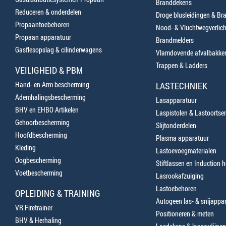
Branddekens
Reduceren & onderdelen
Droge blusleidingen & B
Propaantoebehoren
Nood- & Vluchtwegverlich
Propaan apparatuur
Brandmelders
Gasflesopslag & cilinderwagens
Vlamdovende afvalbakke
Trappen & Ladders
VEILIGHEID & PBM
Hand- en Arm bescherming
LASTECHNIEK
Ademhalingsbescherming
Lasapparatuur
BHV en EHBO Artikelen
Laspistolen & Lastoortse
Gehoorbescherming
Slijtonderdelen
Hoofdbescherming
Plasma apparatuur
Kleding
Lastoevoegmaterialen
Oogbescherming
Stiftlassen en Induction 
Voetbescherming
Lasrookafzuiging
Lastoebehoren
OPLEIDING & TRAINING
Autogeen las- & snijappa
VR Firetrainer
Positioneren & meten
BHV & Herhaling