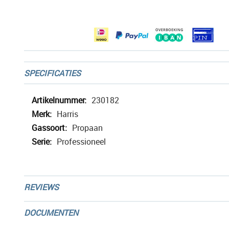
afbeeldingen-
gallerij
SPECIFICATIES
Meer
230182
informatie
Harris
Propaan
Professioneel
REVIEWS
DOCUMENTEN