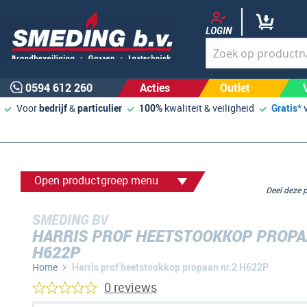
LOGIN
0594 612 260
Acties
Outlet
Voor
bedrijf
&
particulier
100%
kwaliteit & veiligheid
Gratis*
Open productgroep menu
Deel deze
SMEDING BV
HARRIS PROF HEETSTOOKKOP PROPA
H622P
Home
Harris prof heetstookkop propaan nr.2 H622P
0 reviews