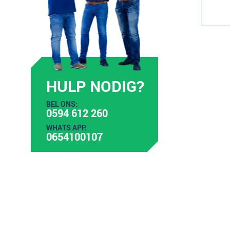
HULP NODIG?
BEL ONS:
0594 612 260
WHATS APP:
0654100107