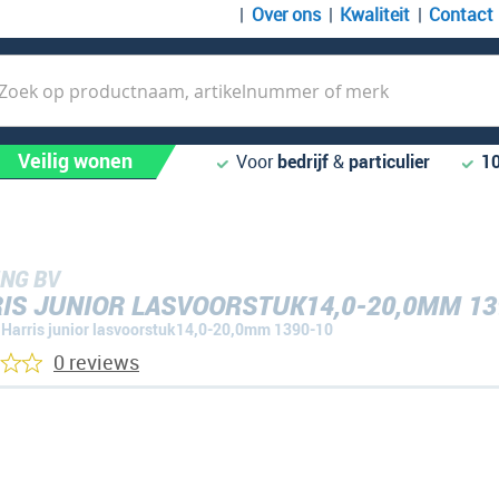
Over ons
Kwaliteit
Contact
k
Veilig wonen
Voor
bedrijf
&
particulier
1
NG BV
IS JUNIOR LASVOORSTUK14,0-20,0MM 13
Harris junior lasvoorstuk14,0-20,0mm 1390-10
0 reviews