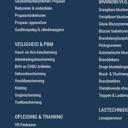
BRANDBEVEIL
Gasdistributiesystemen Propaan
Reduceren & onderdelen
Draagbare blustoes
Propaantoebehoren
Verrijdbare blustoe
Propaan apparatuur
Gloria Blussystem
Gasflesopslag & cilinderwagens
Blusser toebehore
Brandslanghaspels
VEILIGHEID & PBM
Pictogrammen
Hand- en Arm bescherming
Automatische blusi
Ademhalingsbescherming
Branddekens
BHV en EHBO Artikelen
Droge blusleiding
Gehoorbescherming
Nood- & Vluchtweg
Hoofdbescherming
Brandmelders
Kleding
Vlamdovende afva
Oogbescherming
Trappen & Ladders
Voetbescherming
LASTECHNIEK
OPLEIDING & TRAINING
Lasapparatuur
VR Firetrainer