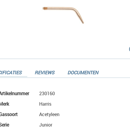
dingen-
IFICATIES
REVIEWS
DOCUMENTEN
Meer
Artikelnummer
230160
informatie
Merk
Harris
dingen-
Gassoort
Acetyleen
Serie
Junior