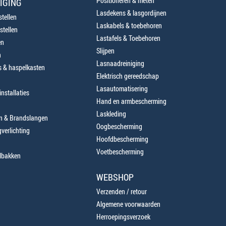
Positioneren & meten
IGING
Lasdekens & lasgordijnen
tellen
Laskabels & toebehoren
stellen
Lastafels & Toebehoren
en
Slijpen
n
Lasnaadreiniging
 & haspelkasten
Elektrisch gereedschap
Lasautomatisering
nstallaties
Hand en armbescherming
Laskleding
en & Brandslangen
Oogbescherming
verlichting
Hoofdbescherming
Voetbescherming
lbakken
WEBSHOP
Verzenden / retour
Algemene voorwaarden
Herroepingsverzoek