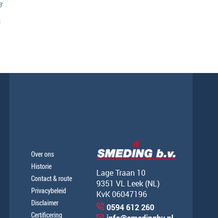
8
s
Over ons
Historie
Lage Traan 10
Contact & route
9351 VL Leek (NL)
Privacybeleid
KvK 06047196
Disclaimer
0594 612 260
Certificering