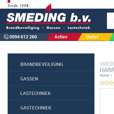
Zoe
0594 612 260
Acties
Outlet
SMEDI
BRANDBEVEILIGING
HARR
Home
GASSEN
Ga
LASTECHNIEK
naar
het
GASTECHNIEK
einde