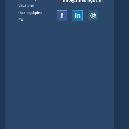
info@smedingbv.nl
Vacatures
Openingstijden
EW