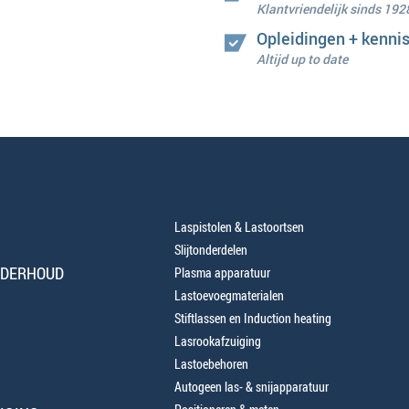
Klantvriendelijk sinds 192
Opleidingen + kenni
Altijd up to date
Laspistolen & Lastoortsen
Slijtonderdelen
NDERHOUD
Plasma apparatuur
Lastoevoegmaterialen
Stiftlassen en Induction heating
Lasrookafzuiging
Lastoebehoren
Autogeen las- & snijapparatuur