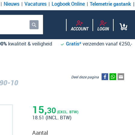
Nieuws
Vacatures
Logboek Online
Telemetrie gastank
ACCOUNT
LOGIN
Zoek
00%
kwaliteit & veiligheid
Gratis*
verzenden vanaf €250,-
Deel deze pagina
90-10
15,
30
(EXCL. BTW)
18.51
(INCL. BTW)
Aantal