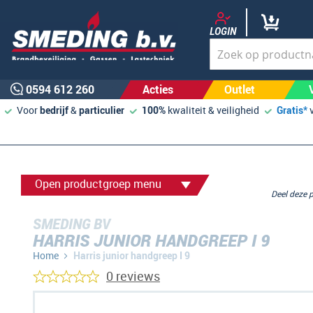
LOGIN
0594 612 260
Acties
Outlet
Voor
bedrijf
&
particulier
100%
kwaliteit & veiligheid
Gratis*
Open productgroep menu
Deel deze
SMEDING BV
HARRIS JUNIOR HANDGREEP I 9
Home
Harris junior handgreep I 9
0 reviews
Ga