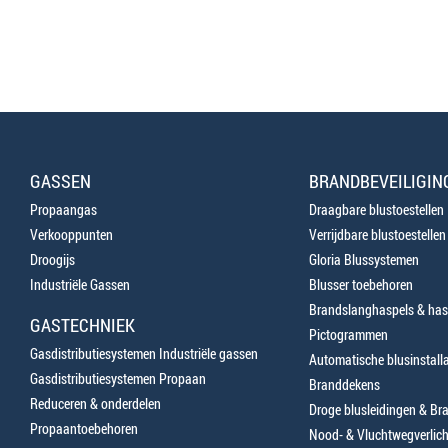
GASSEN
BRANDBEVEILIGIN
Propaangas
Draagbare blustoestellen
Verkooppunten
Verrijdbare blustoestellen
Droogijs
Gloria Blussystemen
Industriële Gassen
Blusser toebehoren
Brandslanghaspels & has
GASTECHNIEK
Pictogrammen
Gasdistributiesystemen Industriële gassen
Automatische blusinstalla
Gasdistributiesystemen Propaan
Branddekens
Reduceren & onderdelen
Droge blusleidingen & B
Propaantoebehoren
Nood- & Vluchtwegverlich