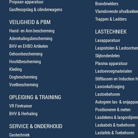
Propaan apparatuur
Brandmelders
Gasflesopslag & cilinderwagens
Vlamdovende afvalbakke
Trappen & Ladders
VEILIGHEID & PBM
Hand- en Arm bescherming
LASTECHNIEK
Ademhalingsbescherming
Lasapparatuur
BHV en EHBO Artikelen
Laspistolen & Lastoortse
Gehoorbescherming
Slijtonderdelen
Hoofdbescherming
Plasma apparatuur
Kleding
Lastoevoegmaterialen
Oogbescherming
Stiftlassen en Induction 
Voetbescherming
Lasrookafzuiging
Lastoebehoren
OPLEIDING & TRAINING
Autogeen las- & snijappa
VR Firetrainer
Positioneren & meten
BHV & Herhaling
Lasdekens & lasgordijnen
Laskabels & toebehoren
SERVICE & ONDERHOUD
Lastafels & Toebehoren
Gastechniek