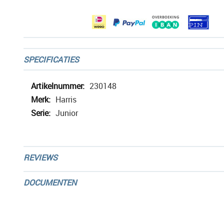
gallerij
SPECIFICATIES
Meer
230148
informatie
Harris
Junior
REVIEWS
DOCUMENTEN