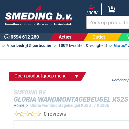
LOGIN
0594 612 260
Acties
Outlet
Voor
bedrijf
&
particulier
100%
kwaliteit & veiligheid
Gratis*
Open productgroep menu
Deel deze
SMEDING BV
GLORIA WANDMONTAGEBEUGEL KS2ST
Home
Gloria wandmontagebeugel KS2ST / KS2SE
0 reviews
Ga