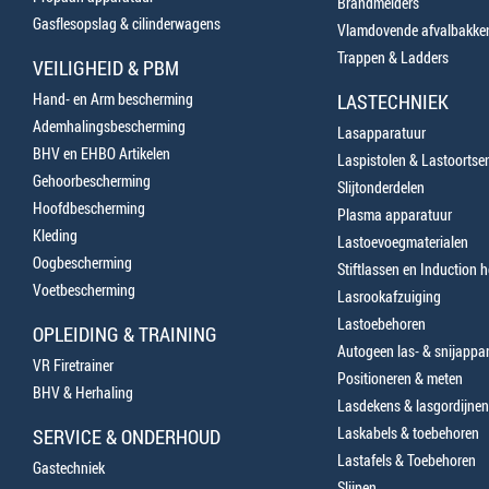
Brandmelders
Gasflesopslag & cilinderwagens
Vlamdovende afvalbakke
Trappen & Ladders
VEILIGHEID & PBM
Hand- en Arm bescherming
LASTECHNIEK
Ademhalingsbescherming
Lasapparatuur
BHV en EHBO Artikelen
Laspistolen & Lastoortse
Gehoorbescherming
Slijtonderdelen
Hoofdbescherming
Plasma apparatuur
Kleding
Lastoevoegmaterialen
Oogbescherming
Stiftlassen en Induction 
Voetbescherming
Lasrookafzuiging
Lastoebehoren
OPLEIDING & TRAINING
Autogeen las- & snijappa
VR Firetrainer
Positioneren & meten
BHV & Herhaling
Lasdekens & lasgordijnen
Laskabels & toebehoren
SERVICE & ONDERHOUD
Lastafels & Toebehoren
Gastechniek
Slijpen