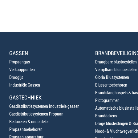
GASSEN
BRANDBEVEILIGIN
Propaangas
Draagbare blustoestellen
Verkooppunten
Verrijdbare blustoestellen
Droogijs
Gloria Blussystemen
Industriële Gassen
Blusser toebehoren
Brandslanghaspels & has
GASTECHNIEK
Pictogrammen
Gasdistributiesystemen Industriële gassen
Automatische blusinstalla
Gasdistributiesystemen Propaan
Branddekens
Reduceren & onderdelen
Droge blusleidingen & B
Propaantoebehoren
Nood- & Vluchtwegverlich
Propaan apparatuur