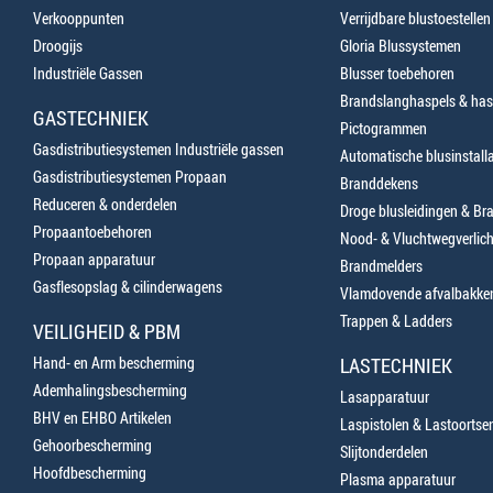
Verkooppunten
Verrijdbare blustoestellen
Droogijs
Gloria Blussystemen
Industriële Gassen
Blusser toebehoren
Brandslanghaspels & has
GASTECHNIEK
Pictogrammen
Gasdistributiesystemen Industriële gassen
Automatische blusinstalla
Gasdistributiesystemen Propaan
Branddekens
Reduceren & onderdelen
Droge blusleidingen & B
Propaantoebehoren
Nood- & Vluchtwegverlich
Propaan apparatuur
Brandmelders
Gasflesopslag & cilinderwagens
Vlamdovende afvalbakke
Trappen & Ladders
VEILIGHEID & PBM
Hand- en Arm bescherming
LASTECHNIEK
Ademhalingsbescherming
Lasapparatuur
BHV en EHBO Artikelen
Laspistolen & Lastoortse
Gehoorbescherming
Slijtonderdelen
Hoofdbescherming
Plasma apparatuur