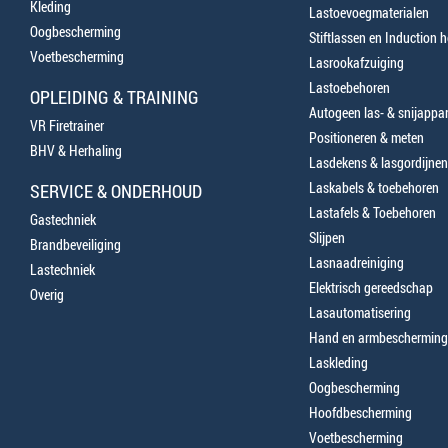
Kleding
Lastoevoegmaterialen
Oogbescherming
Stiftlassen en Induction 
Voetbescherming
Lasrookafzuiging
Lastoebehoren
OPLEIDING & TRAINING
Autogeen las- & snijappa
VR Firetrainer
Positioneren & meten
BHV & Herhaling
Lasdekens & lasgordijnen
Laskabels & toebehoren
SERVICE & ONDERHOUD
Lastafels & Toebehoren
Gastechniek
Slijpen
Brandbeveiliging
Lasnaadreiniging
Lastechniek
Elektrisch gereedschap
Overig
Lasautomatisering
Hand en armbescherming
Laskleding
Oogbescherming
Hoofdbescherming
Voetbescherming