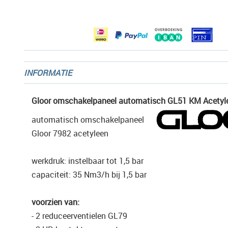
afbeeldingen-
gallerij
INFORMATIE
Gloor omschakelpaneel automatisch GL51 KM Acety
automatisch omschakelpaneel
Gloor 7982 acetyleen
werkdruk: instelbaar tot 1,5 bar
capaciteit: 35 Nm3/h bij 1,5 bar
voorzien van:
- 2 reduceerventielen GL79