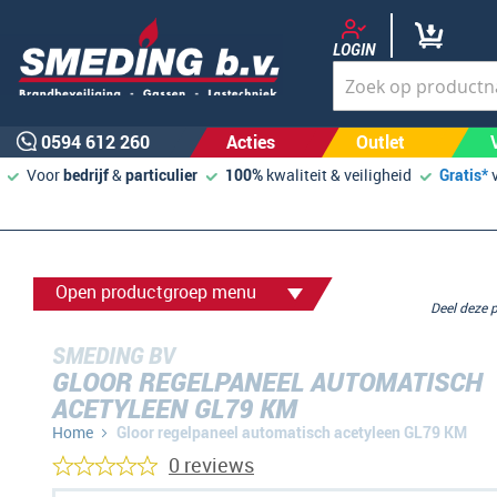
LOGIN
0594 612 260
Acties
Outlet
Voor
bedrijf
&
particulier
100%
kwaliteit & veiligheid
Gratis*
Open productgroep menu
Deel deze
SMEDING BV
GLOOR REGELPANEEL AUTOMATISCH
ACETYLEEN GL79 KM
Home
Gloor regelpaneel automatisch acetyleen GL79 KM
0 reviews