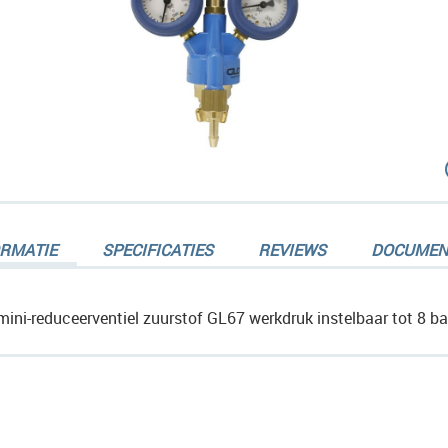
dingen-
ORMATIE
SPECIFICATIES
REVIEWS
DOCUMEN
mini-reduceerventiel zuurstof GL67 werkdruk instelbaar tot 8 b
dingen-