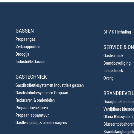
GASSEN
BHV & Herhaling
Propaangas
SERVICE & O
Verkooppunten
Droogijs
Gastechniek
Industriële Gassen
Brandbeveiliging
Lastechniek
GASTECHNIEK
Overig
Gasdistributiesystemen Industriële gassen
BRANDBEVEIL
Gasdistributiesystemen Propaan
Reduceren & onderdelen
Draagbare blustoes
Propaantoebehoren
Verrijdbare blustoe
Propaan apparatuur
Gloria Blussystem
Gasflesopslag & cilinderwagens
Blusser toebehore
Brandslanghaspels