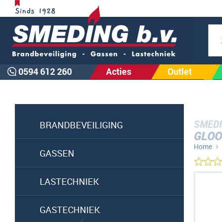
Zoe
0594 612 260
Acties
Outlet
SMEDI
BRANDBEVEILIGING
GLOO
Home
GASSEN
Ga
LASTECHNIEK
naar
het
GASTECHNIEK
einde