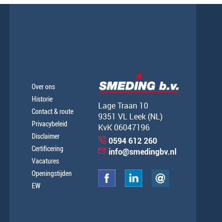
Over ons
Historie
Lage Traan 10
Contact & route
9351 VL Leek (NL)
Privacybeleid
KvK 06047196
Disclaimer
0594 612 260
Certificering
info@smedingbv.nl
Vacatures
Openingstijden
EW