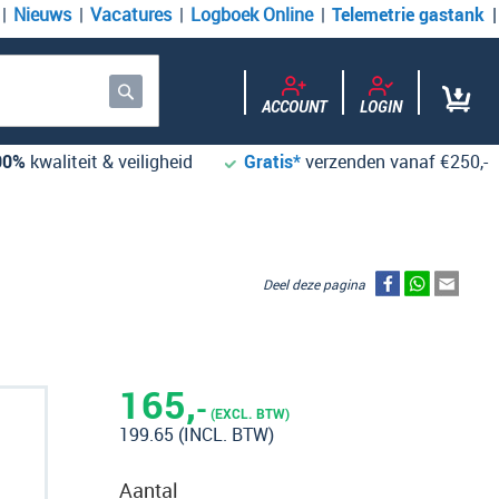
Nieuws
Vacatures
Logboek Online
Telemetrie gastank
ACCOUNT
LOGIN
Zoek
00%
kwaliteit & veiligheid
Gratis*
verzenden vanaf €250,-
Deel deze pagina
165,
-
(EXCL. BTW)
199.65
(INCL. BTW)
Aantal