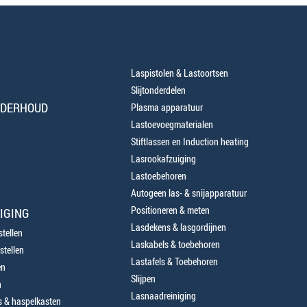
Laspistolen & Lastoortsen
Slijtonderdelen
NDERHOUD
Plasma apparatuur
Lastoevoegmaterialen
Stiftlassen en Induction heating
Lasrookafzuiging
Lastoebehoren
Autogeen las- & snijapparatuur
Positioneren & meten
IGING
Lasdekens & lasgordijnen
tellen
Laskabels & toebehoren
stellen
Lastafels & Toebehoren
en
Slijpen
n
Lasnaadreiniging
 & haspelkasten