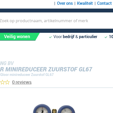
Over ons
Kwaliteit
Contact
k
Veilig wonen
Voor
bedrijf
&
particulier
1
NG BV
R MINIREDUCEER ZUURSTOF GL67
Gloor minireduceer Zuurstof GL67
0 reviews