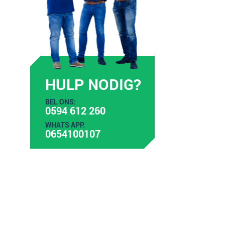
HULP NODIG?
BEL ONS:
0594 612 260
WHATS APP:
0654100107