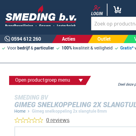
LOGIN
0594 612 260
Acties
Outlet
Voor
bedrijf
&
particulier
100%
kwaliteit & veiligheid
Gratis*
Open productgroep menu
Deel deze
SMEDING BV
GIMEG SNELKOPPELING 2X SLANGTU
Home
Gimeg snelkoppeling 2x slangtule 8mm
0 reviews
Ga