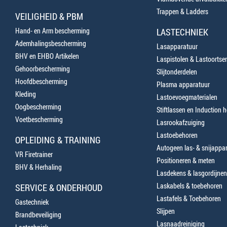
Trappen & Ladders
VEILIGHEID & PBM
Hand- en Arm bescherming
LASTECHNIEK
Ademhalingsbescherming
Lasapparatuur
BHV en EHBO Artikelen
Laspistolen & Lastoortse
Gehoorbescherming
Slijtonderdelen
Hoofdbescherming
Plasma apparatuur
Kleding
Lastoevoegmaterialen
Oogbescherming
Stiftlassen en Induction 
Voetbescherming
Lasrookafzuiging
Lastoebehoren
OPLEIDING & TRAINING
Autogeen las- & snijappa
VR Firetrainer
Positioneren & meten
BHV & Herhaling
Lasdekens & lasgordijnen
Laskabels & toebehoren
SERVICE & ONDERHOUD
Lastafels & Toebehoren
Gastechniek
Slijpen
Brandbeveiliging
Lasnaadreiniging