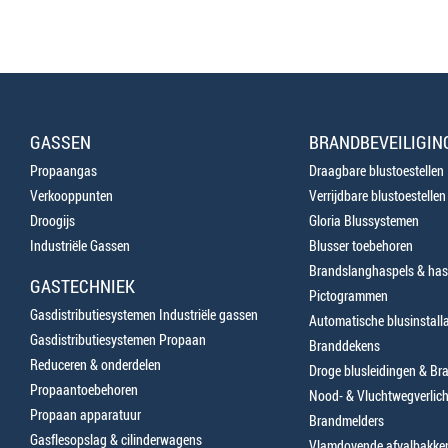
GASSEN
BRANDBEVEILIGIN
Propaangas
Draagbare blustoestellen
Verkooppunten
Verrijdbare blustoestellen
Droogijs
Gloria Blussystemen
Industriële Gassen
Blusser toebehoren
Brandslanghaspels & has
GASTECHNIEK
Pictogrammen
Gasdistributiesystemen Industriële gassen
Automatische blusinstalla
Gasdistributiesystemen Propaan
Branddekens
Reduceren & onderdelen
Droge blusleidingen & B
Propaantoebehoren
Nood- & Vluchtwegverlich
Propaan apparatuur
Brandmelders
Gasflesopslag & cilinderwagens
Vlamdovende afvalbakke