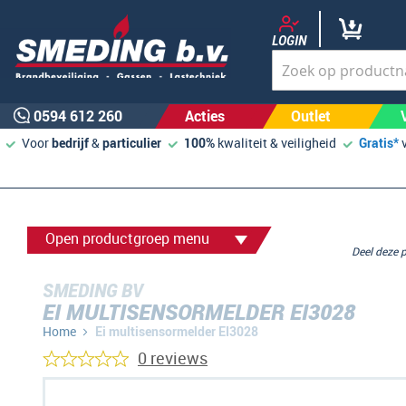
LOGIN
0594 612 260
Acties
Outlet
Voor
bedrijf
&
particulier
100%
kwaliteit & veiligheid
Gratis*
Open productgroep menu
Deel deze
SMEDING BV
EI MULTISENSORMELDER EI3028
Home
Ei multisensormelder EI3028
0 reviews
Ga