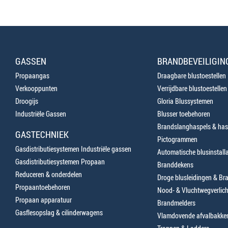
GASSEN
BRANDBEVEILIGIN
Propaangas
Draagbare blustoestellen
Verkooppunten
Verrijdbare blustoestellen
Droogijs
Gloria Blussystemen
Industriële Gassen
Blusser toebehoren
Brandslanghaspels & has
GASTECHNIEK
Pictogrammen
Gasdistributiesystemen Industriële gassen
Automatische blusinstalla
Gasdistributiesystemen Propaan
Branddekens
Reduceren & onderdelen
Droge blusleidingen & B
Propaantoebehoren
Nood- & Vluchtwegverlich
Propaan apparatuur
Brandmelders
Gasflesopslag & cilinderwagens
Vlamdovende afvalbakke