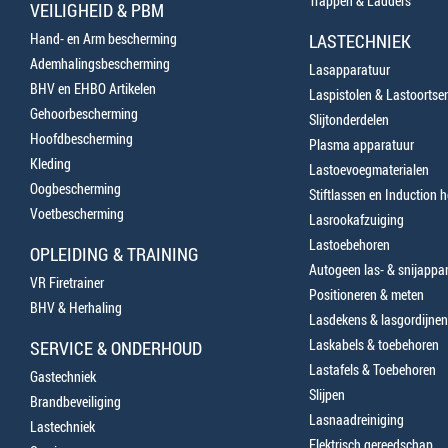
Trappen & Ladders
VEILIGHEID & PBM
Hand- en Arm bescherming
LASTECHNIEK
Ademhalingsbescherming
Lasapparatuur
BHV en EHBO Artikelen
Laspistolen & Lastoortse
Gehoorbescherming
Slijtonderdelen
Hoofdbescherming
Plasma apparatuur
Kleding
Lastoevoegmaterialen
Oogbescherming
Stiftlassen en Induction 
Voetbescherming
Lasrookafzuiging
Lastoebehoren
OPLEIDING & TRAINING
Autogeen las- & snijappa
VR Firetrainer
Positioneren & meten
BHV & Herhaling
Lasdekens & lasgordijnen
Laskabels & toebehoren
SERVICE & ONDERHOUD
Lastafels & Toebehoren
Gastechniek
Slijpen
Brandbeveiliging
Lasnaadreiniging
Lastechniek
Elektrisch gereedschap