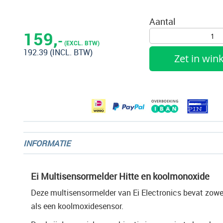
Ga
naar
Aantal
het
159,
-
begin
(EXCL. BTW)
192.39
(INCL. BTW)
van
Zet in wi
de
afbeeldingen-
gallerij
INFORMATIE
Ei Multisensormelder Hitte en koolmonoxide
Deze multisensormelder van Ei Electronics bevat zowel
als een koolmoxidesensor.