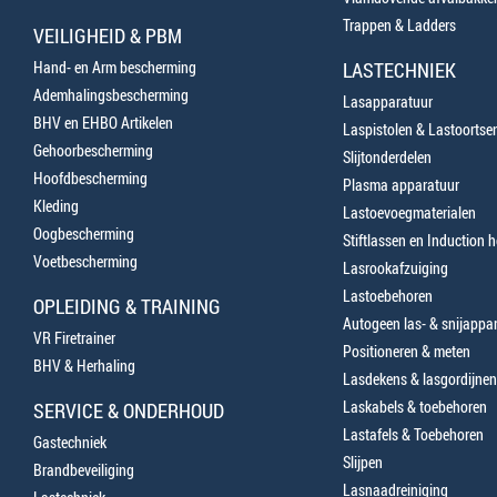
Trappen & Ladders
VEILIGHEID & PBM
Hand- en Arm bescherming
LASTECHNIEK
Ademhalingsbescherming
Lasapparatuur
BHV en EHBO Artikelen
Laspistolen & Lastoortse
Gehoorbescherming
Slijtonderdelen
Hoofdbescherming
Plasma apparatuur
Kleding
Lastoevoegmaterialen
Oogbescherming
Stiftlassen en Induction 
Voetbescherming
Lasrookafzuiging
Lastoebehoren
OPLEIDING & TRAINING
Autogeen las- & snijappa
VR Firetrainer
Positioneren & meten
BHV & Herhaling
Lasdekens & lasgordijnen
Laskabels & toebehoren
SERVICE & ONDERHOUD
Lastafels & Toebehoren
Gastechniek
Slijpen
Brandbeveiliging
Lasnaadreiniging