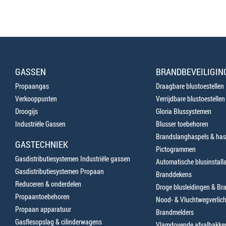
GASSEN
BRANDBEVEILIGIN
Propaangas
Draagbare blustoestellen
Verkooppunten
Verrijdbare blustoestellen
Droogijs
Gloria Blussystemen
Industriële Gassen
Blusser toebehoren
Brandslanghaspels & has
GASTECHNIEK
Pictogrammen
Gasdistributiesystemen Industriële gassen
Automatische blusinstalla
Gasdistributiesystemen Propaan
Branddekens
Reduceren & onderdelen
Droge blusleidingen & B
Propaantoebehoren
Nood- & Vluchtwegverlich
Propaan apparatuur
Brandmelders
Gasflesopslag & cilinderwagens
Vlamdovende afvalbakke