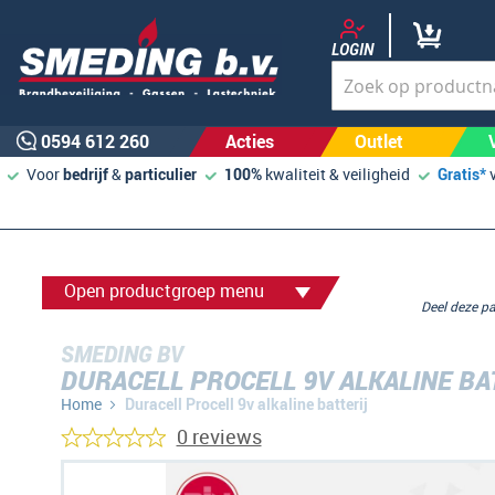
LOGIN
0594 612 260
Acties
Outlet
Voor
bedrijf
&
particulier
100%
kwaliteit & veiligheid
Gratis*
Open productgroep menu
Deel deze 
SMEDING BV
DURACELL PROCELL 9V ALKALINE BA
Home
Duracell Procell 9v alkaline batterij
0 reviews
Ga