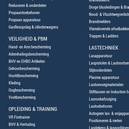
Reduceren & onderdelen
Droge blusleidingen & B
Propaantoebehoren
Nood- & Vluchtwegverlich
Propaan apparatuur
Brandmelders
Gasflesopslag & cilinderwagens
Vlamdovende afvalbakke
Trappen & Ladders
VEILIGHEID & PBM
Hand- en Arm bescherming
LASTECHNIEK
Ademhalingsbescherming
Lasapparatuur
BHV en EHBO Artikelen
Laspistolen & Lastoortse
Gehoorbescherming
Slijtonderdelen
Hoofdbescherming
Plasma apparatuur
Kleding
Lastoevoegmaterialen
Oogbescherming
Stiftlassen en Induction 
Voetbescherming
Lasrookafzuiging
Lastoebehoren
OPLEIDING & TRAINING
Autogeen las- & snijappa
VR Firetrainer
Positioneren & meten
BHV & Herhaling
Lasdekens & lasgordijnen