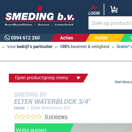
LOGIN
0594 612 260
Acties
Outlet
Voor
bedrijf
&
particulier
100%
kwaliteit & veiligheid
Gratis*
Open productgroep menu
Deel deze
SMEDING BV
ELTEK WATERBLOCK 3/4''
Home
Eltek Waterblock 3/4''
0 reviews
Ga
Veilig wonen