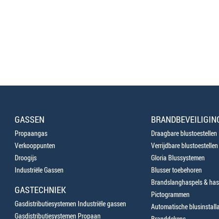
GASSEN
BRANDBEVEILIGIN
Propaangas
Draagbare blustoestellen
Verkooppunten
Verrijdbare blustoestellen
Droogijs
Gloria Blussystemen
Industriële Gassen
Blusser toebehoren
Brandslanghaspels & has
GASTECHNIEK
Pictogrammen
Gasdistributiesystemen Industriële gassen
Automatische blusinstalla
Gasdistributiesystemen Propaan
Branddekens