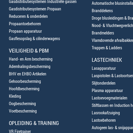
Gasdistributiesystemen Industriële gassen
Automatische blusinstalla
Gasdistributiesystemen Propaan
Branddekens
Reduceren & onderdelen
Droge blusleidingen & B
Propaantoebehoren
Nood- & Vluchtwegverlich
Propaan apparatuur
Brandmelders
Gasflesopslag & cilinderwagens
Vlamdovende afvalbakke
Trappen & Ladders
VEILIGHEID & PBM
Hand- en Arm bescherming
LASTECHNIEK
Ademhalingsbescherming
Lasapparatuur
BHV en EHBO Artikelen
Laspistolen & Lastoortse
Gehoorbescherming
Slijtonderdelen
Hoofdbescherming
Plasma apparatuur
Kleding
Lastoevoegmaterialen
Oogbescherming
Stiftlassen en Induction 
Voetbescherming
Lasrookafzuiging
Lastoebehoren
OPLEIDING & TRAINING
Autogeen las- & snijappa
VR Firetrainer