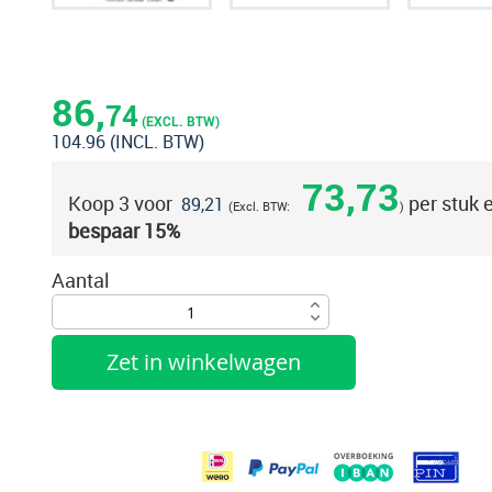
Ga
naar
het
86,
74
begin
(EXCL. BTW)
104.96
(INCL. BTW)
van
de
73,73
Koop 3 voor
per stuk 
afbeeldingen-
89,21
bespaar
15
%
gallerij
Aantal
Zet in winkelwagen