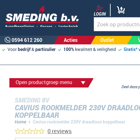
LOGIN
0594 612 260
Acties
Outlet
Voor
bedrijf
&
particulier
100%
kwaliteit & veiligheid
Gratis*
Open productgroep menu
Deel deze
SMEDING BV
CAVIUS ROOKMELDER 230V DRAADLO
KOPPELBAAR
Home
Cavius rookmelder 230V draadloos koppelbaar
0 reviews