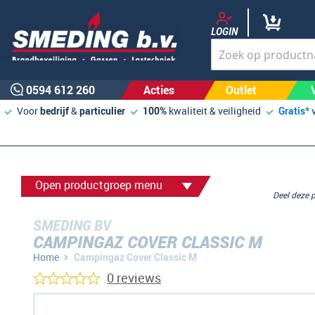
LOGIN
0594 612 260
Acties
Outlet
Voor
bedrijf
&
particulier
100%
kwaliteit & veiligheid
Gratis*
Open productgroep menu
Deel deze
SMEDING BV
CAMPINGAZ COVER CLASSIC M
Home
Campingaz Cover Classic M
0 reviews
Ga