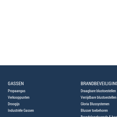
GASSEN
BRANDBEVEILIGIN
Propaangas
Draagbare blustoestellen
Verkooppunten
Verrijdbare blustoestellen
Droogijs
Gloria Blussystemen
Industriële Gassen
Blusser toebehoren
Brandslanghaspels & has