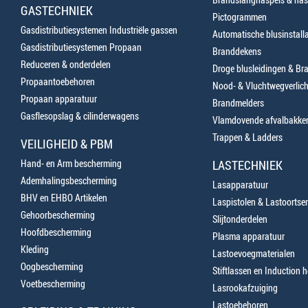
GASTECHNIEK
Pictogrammen
Gasdistributiesystemen Industriële gassen
Automatische blusinstalla
Gasdistributiesystemen Propaan
Branddekens
Reduceren & onderdelen
Droge blusleidingen & B
Propaantoebehoren
Nood- & Vluchtwegverlich
Propaan apparatuur
Brandmelders
Gasflesopslag & cilinderwagens
Vlamdovende afvalbakke
Trappen & Ladders
VEILIGHEID & PBM
Hand- en Arm bescherming
LASTECHNIEK
Ademhalingsbescherming
Lasapparatuur
BHV en EHBO Artikelen
Laspistolen & Lastoortse
Gehoorbescherming
Slijtonderdelen
Hoofdbescherming
Plasma apparatuur
Kleding
Lastoevoegmaterialen
Oogbescherming
Stiftlassen en Induction 
Voetbescherming
Lasrookafzuiging
Lastoebehoren