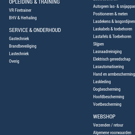
OPLEIDING & TRAINING
Autogeen las- & snijappa
VR Firetrainer
Positioneren & meten
BHV & Herhaling
Lasdekens & lasgordijnen
Laskabels & toebehoren
SERVICE & ONDERHOUD
Lastafels & Toebehoren
Gastechniek
Slijpen
Brandbeveiliging
Lasnaadreiniging
Lastechniek
Elektrisch gereedschap
Overig
Lasautomatisering
Hand en armbescherming
Laskleding
Oogbescherming
Hoofdbescherming
Voetbescherming
WEBSHOP
Verzenden / retour
Algemene voorwaarden