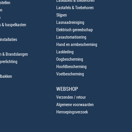
Laskabels & toebehoren
stellen
Lastafels & Toebehoren
en
Slijpen
n
Lasnaadreiniging
 & haspelkasten
Elektrisch gereedschap
Lasautomatisering
nstallaties
Hand en armbescherming
Laskleding
en & Brandslangen
Oogbescherming
verlichting
Hoofdbescherming
Voetbescherming
lbakken
WEBSHOP
Verzenden / retour
Algemene voorwaarden
Herroepingsverzoek