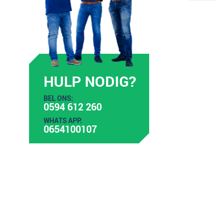
HULP NODIG?
BEL ONS:
0594 612 260
WHATS APP:
0654100107