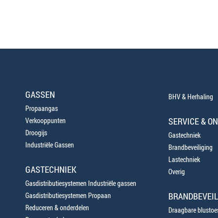
GASSEN
BHV & Herhaling
Propaangas
SERVICE & O
Verkooppunten
Droogijs
Gastechniek
Industriële Gassen
Brandbeveiliging
Lastechniek
GASTECHNIEK
Overig
Gasdistributiesystemen Industriële gassen
BRANDBEVEIL
Gasdistributiesystemen Propaan
Reduceren & onderdelen
Draagbare blustoes