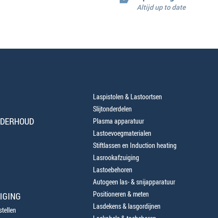
Altijd up to date
Laspistolen & Lastoortsen
Slijtonderdelen
NDERHOUD
Plasma apparatuur
Lastoevoegmaterialen
Stiftlassen en Induction heating
Lasrookafzuiging
Lastoebehoren
Autogeen las- & snijapparatuur
Positioneren & meten
IGING
Lasdekens & lasgordijnen
tellen