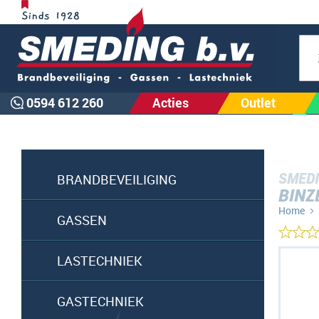
Zoe
0594 612 260
Acties
Outlet
SMEDI
BRANDBEVEILIGING
BINZ
Home
GASSEN
Ga
LASTECHNIEK
naar
het
GASTECHNIEK
einde