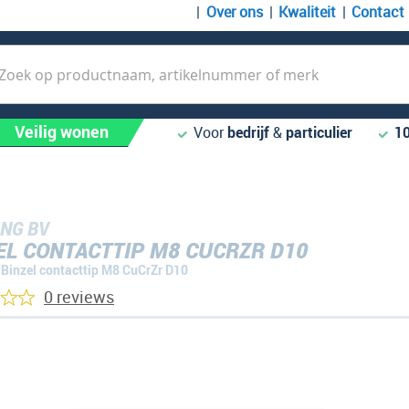
Over ons
Kwaliteit
Contact
k
Veilig wonen
Voor
bedrijf
&
particulier
1
NG BV
EL CONTACTTIP M8 CUCRZR D10
Binzel contacttip M8 CuCrZr D10
0 reviews