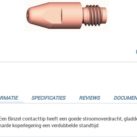
dingen-
ORMATIE
SPECIFICATIES
REVIEWS
DOCUMEN
dingen-
Een Binzel contacttip heeft een goede stroomoverdracht, gladde
harde koperlegering een verdubbelde standtijd.