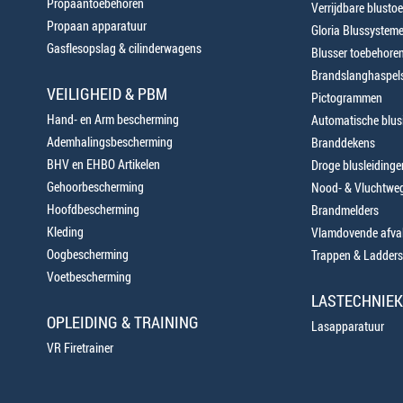
Propaantoebehoren
Verrijdbare blustoe
Propaan apparatuur
Gloria Blussystem
Gasflesopslag & cilinderwagens
Blusser toebehore
Brandslanghaspels
VEILIGHEID & PBM
Pictogrammen
Hand- en Arm bescherming
Automatische blusi
Ademhalingsbescherming
Branddekens
BHV en EHBO Artikelen
Droge blusleiding
Gehoorbescherming
Nood- & Vluchtweg
Hoofdbescherming
Brandmelders
Kleding
Vlamdovende afva
Oogbescherming
Trappen & Ladders
Voetbescherming
LASTECHNIEK
OPLEIDING & TRAINING
Lasapparatuur
VR Firetrainer